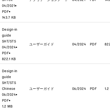
04/2021
•
PDF
•
143.7 KB
Design-in
guide
SHT/STS
ユーザーガイド
04/2024
PDF
822
04/2024
•
PDF
•
822.1 KB
Design-in
guide
SHT/STS
Chinese
ユーザーガイド
06/2024
PDF
1.2
06/2024
•
PDF
•
1.2 MB