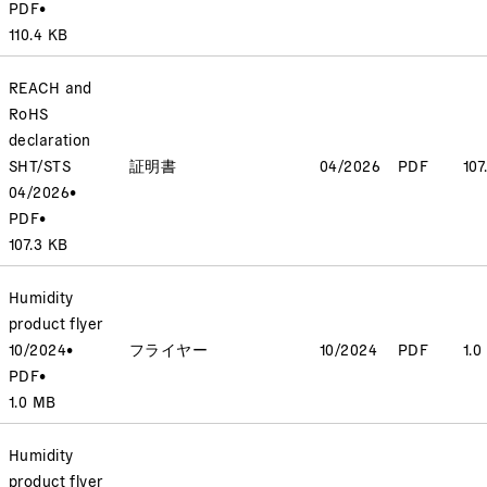
PDF
•
110.4 KB
REACH and
RoHS
declaration
SHT/STS
証明書
04/2026
PDF
107
04/2026
•
PDF
•
107.3 KB
Humidity
product flyer
10/2024
•
フライヤー
10/2024
PDF
1.0
PDF
•
1.0 MB
Humidity
product flyer