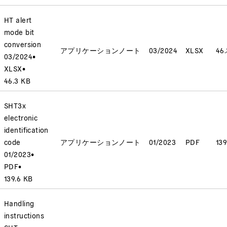
HT alert
mode bit
conversion
アプリケーションノート
03/2024
XLSX
46
03/2024
•
XLSX
•
46.3 KB
SHT3x
electronic
identification
code
アプリケーションノート
01/2023
PDF
139
01/2023
•
PDF
•
139.6 KB
Handling
instructions