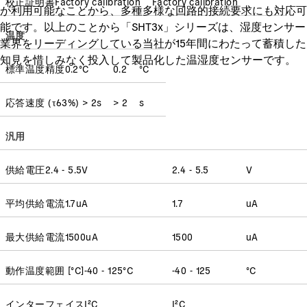
校正証明書
Factory calibration
Factory calibration
が利用可能なことから、多種多様な回路的接続要求にも対応可
能です。以上のことから「SHT3x」シリーズは、湿度センサー
温度
業界をリーディングしている当社が15年間にわたって蓄積した
知見を惜しみなく投入して製品化した温湿度センサーです。
標準温度精度
0.2
°C
0.2
°C
応答速度
(
τ63%
)
> 2
s
> 2
s
汎用
供給電圧
2.4 - 5.5
V
2.4 - 5.5
V
平均供給電流
1.7
uA
1.7
uA
最大供給電流
1500
uA
1500
uA
動作温度範囲 [°C]
-40 - 125
°C
-40 - 125
°C
インターフェイス
I²C
I²C