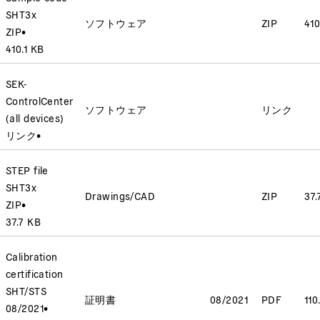
SHT3x
ソフトウェア
ZIP
410
ZIP
•
410.1 KB
SEK-
ControlCenter
ソフトウェア
リンク
(all devices)
リンク
•
STEP file
SHT3x
Drawings/CAD
ZIP
37.
ZIP
•
37.7 KB
Calibration
certification
SHT/STS
証明書
08/2021
PDF
110
08/2021
•