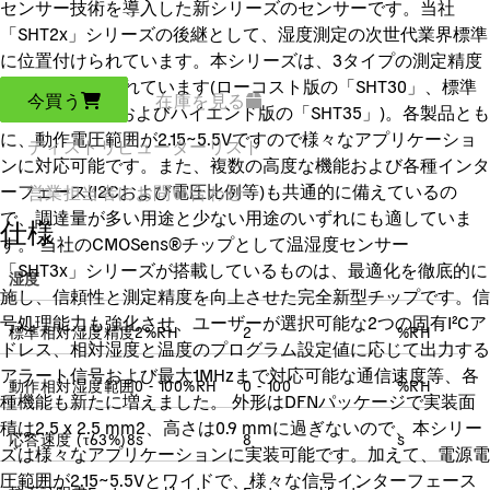
センサー技術を導入した新シリーズのセンサーです。当社
「SHT2x」シリーズの後継として、湿度測定の次世代業界標準
に位置付けられています。本シリーズは、3タイプの測定精度
ランクで構成されています(ローコスト版の「SHT30」、標準
今買う
在庫を見る
版の「SHT31」およびハイエンド版の「SHT35」)。各製品とも
に、動作電圧範囲が2.15~5.5Vですので様々なアプリケーショ
ディストリビューターリスト
ンに対応可能です。また、複数の高度な機能および各種インタ
ーフェース(I2Cおよび電圧比例等)も共通的に備えているの
営業担当者にお問い合わせ
で、調達量が多い用途と少ない用途のいずれにも適していま
仕様
す。 当社のCMOSens®チップとして温湿度センサー
「SHT3x」シリーズが搭載しているものは、最適化を徹底的に
湿度
施し、信頼性と測定精度を向上させた完全新型チップです。信
号処理能力も強化させ、ユーザーが選択可能な2つの固有I²Cア
標準相対湿度精度
2
%RH
2
%RH
ドレス、相対湿度と温度のプログラム設定値に応じて出力する
アラート信号および最大1MHzまで対応可能な通信速度等、各
動作相対湿度範囲
0 - 100
%RH
0 - 100
%RH
種機能も新たに増えました。 外形はDFNパッケージで実装面
積は2.5 x 2.5 mm2、高さは0.9 mmに過ぎないので、本シリー
応答速度
(
τ63%
)
8
s
8
s
ズは様々なアプリケーションに実装可能です。加えて、電源電
圧範囲が2.15~5.5Vとワイドで、様々な信号インターフェース