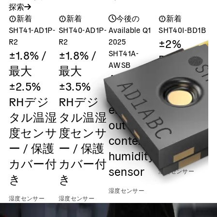
探索
新着
新着
今後の
新着
SHT41-AD1P-
SHT40-AD1P-
Available Q1
SHT40I-BD1B
S
±2%
R2
R2
2025
±1.8% /
±1.8% /
SHT41A-
Digital
AWSB
最大
最大
humidity
ASIL-A
±2.5%
±3.5%
and
safety
RHデジ
RHデジ
temperatu
element
湿
タル温湿
タル温湿
sensor /
out of
度センサ
度センサ
0x45 I2C
context
ー / 保護
ー / 保護
Output
humidity
カバー付
カバー付
sensor
湿度センサー
き
き
湿度センサー
湿度センサー
湿度センサー