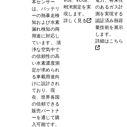
本センサー
RER測定を実
のあるガス計
は、バッテリ
現します。
測を実現する
ーの熱暴走検
詳しく見る
認証済み熱容
知および水素
量技術を展示
漏れ検知の両
します。
用途に対応し
詳細はこちら
ています。 清
浄な空気中で
の信頼性の高
い水素濃度測
定が求められ
る車載用途向
けに設計され
ており、現
在、世界各国
の信頼できる
販売パートナ
ーを通じて購
入可能です。