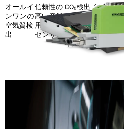
オールイ
信頼性の
CO₂検出
混合ガス
ンワンの
高い産業
の常識を
用圧力耐
空気質検
用5V湿度
打ち破る
性 フロ
出
センサー
超小型サ
ーセンサ
イズ
ー