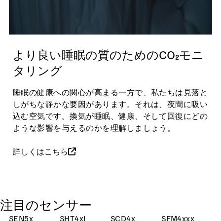
より良い睡眠の質のためのCO₂モニ
タリング
睡眠の健康への関心が高まる一方で、私たちは見落と
しがちな静かな要因があります。それは、夜間に吸い
込む空気です。換気が睡眠、健康、そして回復にどの
ような影響を与えるのかを理解しましょう。
詳しくはこちら
注目のセンサー
SEN5x
SHT4xI
SCD4x
SFM4xxx
S