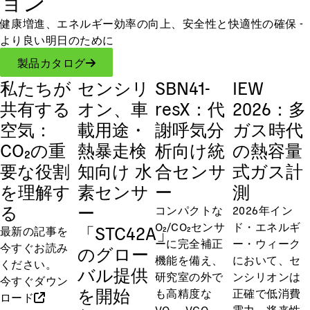
ョン
健康増進、エネルギー効率の向上、安全性と快適性の確保 -
より良い明日のために
製品カタログ
私たちが
センシリ
SBN41-
IEW
共有する
オン、車
resX：代
2026：多
空気：
載用途・
謝呼気分
ガス時代
CO₂の重
熱暴走検
析向け統
の熱容量
要な役割
知向け 水
合センサ
式ガス計
を理解す
素センサ
ー
測
る
ー
コンパクトな
2026年イン
O₂/CO₂センサ
ド・エネルギ
「STC42A」
最新の記事を
ーに完全補正
ー・ウィーク
今すぐお読み
のグロー
機能を備え、
において、セ
ください。
バル提供
研究室の外で
ンシリオンは
今すぐダウン
を開始
も高精度な
正確で低消費
ロード
VO₂、VCO₂、
電力、将来性