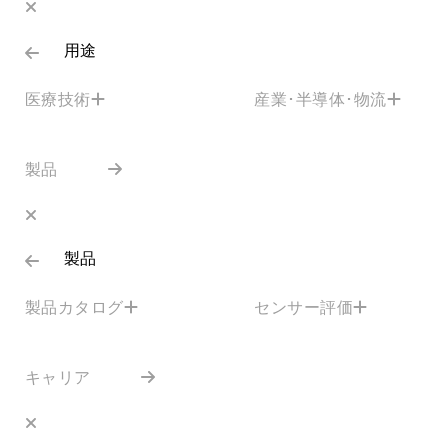
用途
医療技術
産業･半導体･物流
製品
製品
製品カタログ
センサー評価
キャリア