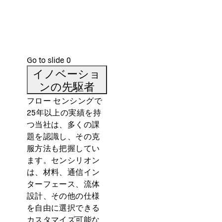
。セ
ーン
当社は、ライフサイエンスおよび分析機器分野のお客様
設
ーロ
のニーズに応える10種類以上の製品ラインアップからな
可能
を超
る幅広い製品を用意しています。
でお
Go to slide
0
イノベーショ
ンの先駆者
フロー センシングで
25年以上の実績を持
つ当社は、多くの課
題を認識し、その克
服方法も把握してい
ます。センシリオン
は、材料、通信イン
ターフェース、流体
設計、その他の仕様
を自由に選択できる
カスタマイズ可能な