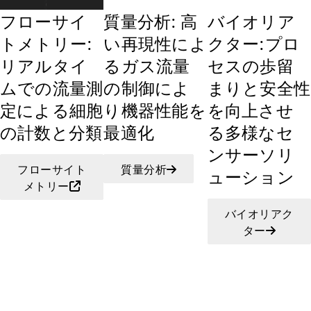
フローサイ
質量分析: 高
バイオリア
トメトリー:
い再現性によ
クター:プロ
リアルタイ
るガス流量
セスの歩留
ムでの流量測
の制御によ
まりと安全性
定による細胞
り機器性能を
を向上させ
の計数と分類
最適化
る多様なセ
ンサーソリ
フローサイト
質量分析
ューション
メトリー
バイオリアク
ター