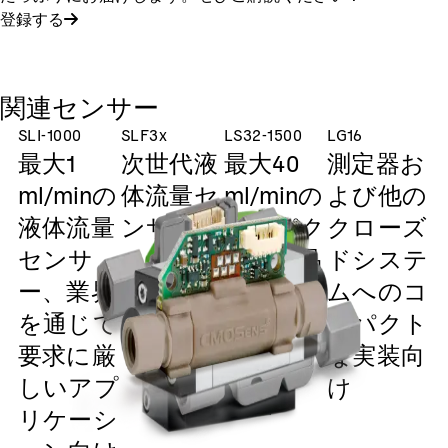
登録する
関連センサー
SLI-1000
SLF3x
LS32-1500
LG16
最大1
次世代液
最大40
測定器お
ml/minの
体流量セ
ml/minの
よび他の
液体流量
ンサー
コンパク
クローズ
センサ
ト耐薬品
ドシステ
ー、業界
性液体流
ムへのコ
を通じて
量センサ
ンパクト
要求に厳
ー
な実装向
しいアプ
け
センサー
リケーシ
液体フロー