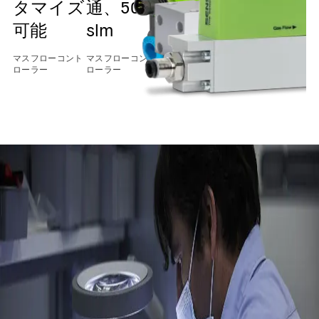
タマイズ
通、50
通、20
通、5
w
可能
slm
slm
slm
u
q
マスフローコント
マスフローコント
マスフローコント
マスフローコント
ローラー
ローラー
ローラー
ローラー
マ
ロ