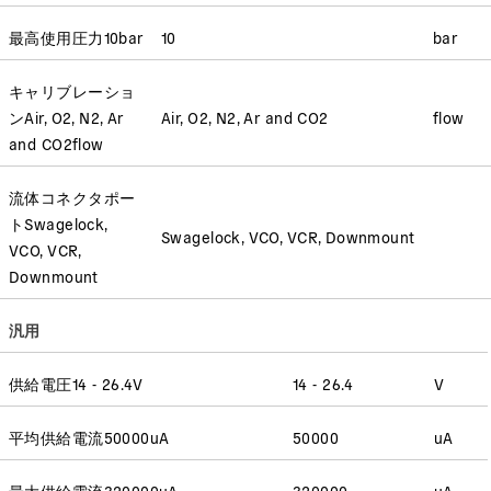
最高使用圧力
10
bar
10
bar
キャリブレーショ
ン
Air, O2, N2, Ar
Air, O2, N2, Ar and CO2
flow
and CO2
flow
流体コネクタポー
ト
Swagelock,
Swagelock, VCO, VCR, Downmount
VCO, VCR,
Downmount
汎用
供給電圧
14 - 26.4
V
14 - 26.4
V
平均供給電流
50000
uA
50000
uA
最大供給電流
320000
uA
320000
uA