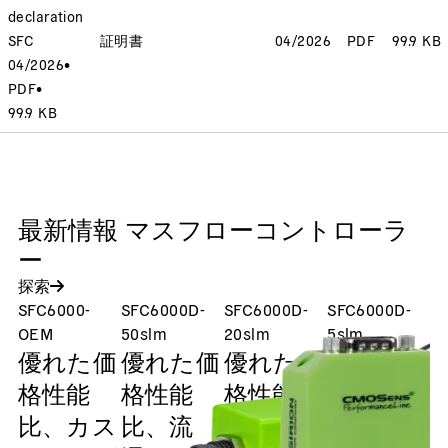
declaration
SFC
証明書
04/2026
PDF
99.9 KB
04/2026
•
PDF
•
99.9 KB
最新情報 マスフローコントローラ
ー
探索
SFC6000-
SFC6000D-
SFC6000D-
SFC6000D-
S
V
OEM
50slm
20slm
5slm
優れた価
優れた価
優れた価
優れた価
M
格性能
格性能
格性能
格性能
O
比、カス
比、流
比、流
比、流
p