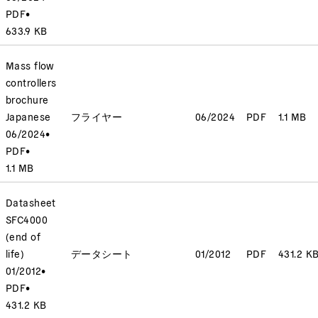
PDF
•
633.9 KB
Mass flow
controllers
brochure
Japanese
フライヤー
06/2024
PDF
1.1 MB
06/2024
•
PDF
•
1.1 MB
Datasheet
SFC4000
(end of
life)
データシート
01/2012
PDF
431.2 K
01/2012
•
PDF
•
431.2 KB