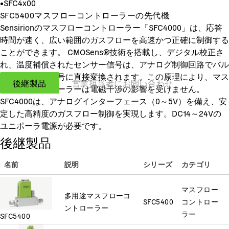
•
SFC4x00
SFC5400マスフローコントローラーの先代機
Sensirionのマスフローコントローラー「SFC4000」は、応答
時間が速く、広い範囲のガスフローを高速かつ正確に制御する
ことができます。 CMOSens®技術を搭載し、デジタル校正さ
れ、温度補償されたセンサー信号は、アナログ制御回路でバル
ブを制御する信号に直接変換されます。この原理により、マス
後継製品
営業担当者にお問い合わせ
フローコントローラーは電磁干渉の影響を受けません。
SFC4000は、アナログインターフェース（0～5V）を備え、安
定した高精度のガスフロー制御を実現します。DC14～24Vの
ユニポーラ電源が必要です。
後継製品
名前
説明
シリーズ
カテゴリ
マスフロー
多用途マスフローコ
SFC5400
コントロー
ントローラー
ラー
SFC5400