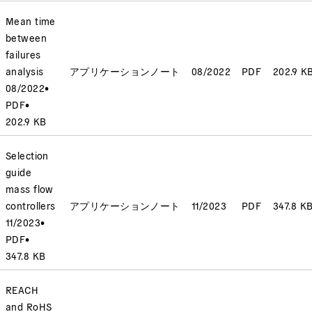
Mean time
between
failures
analysis
アプリケーションノート
08/2022
PDF
202.9 K
08/2022
•
PDF
•
202.9 KB
Selection
guide
mass flow
controllers
アプリケーションノート
11/2023
PDF
347.8 K
11/2023
•
PDF
•
347.8 KB
REACH
and RoHS