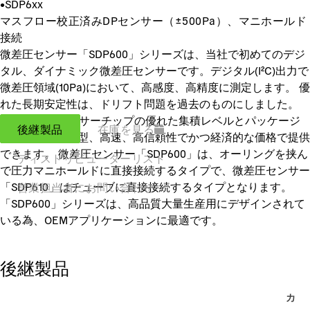
•
SDP6xx
マスフロー校正済みDPセンサー（±500Pa）、マニホールド
接続
微差圧センサー「SDP600」シリーズは、当社で初めてのデジ
タル、ダイナミック微差圧センサーです。デジタル(I²C)出力で
微差圧領域(10Pa)において、高感度、高精度に測定します。 優
れた長期安定性は、ドリフト問題を過去のものにしました。
CMOSens®センサーチップの優れた集積レベルとパッケージ
後継製品
在庫を見る
技術により、小型、高速、高信頼性でかつ経済的な価格で提供
できます。 微差圧センサー「SDP600」は、オーリングを挟ん
ディストリビューターリスト
で圧力マニホールドに直接接続するタイプで、微差圧センサー
「SDP610」はチューブに直接接続するタイプとなります。
営業担当者にお問い合わせ
「SDP600」シリーズは、高品質大量生産用にデザインされて
いる為、OEMアプリケーションに最適です。
後継製品
カ