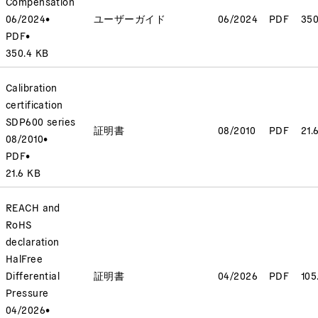
Compensation
06/2024
•
ユーザーガイド
06/2024
PDF
350
PDF
•
350.4 KB
Calibration
certification
SDP600 series
証明書
08/2010
PDF
21.
08/2010
•
PDF
•
21.6 KB
REACH and
RoHS
declaration
HalFree
Differential
証明書
04/2026
PDF
105
Pressure
04/2026
•