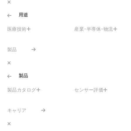
用途
医療技術
産業･半導体･物流
製品
製品
製品カタログ
センサー評価
キャリア