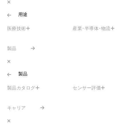
用途
医療技術
産業･半導体･物流
製品
製品
製品カタログ
センサー評価
キャリア