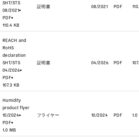
SHT/STS
証明書
08/2021
PDF
110
08/2021
•
PDF
•
110.4 KB
REACH and
RoHS
declaration
SHT/STS
証明書
04/2026
PDF
107
04/2026
•
PDF
•
107.3 KB
Humidity
product flyer
10/2024
•
フライヤー
10/2024
PDF
1.0
PDF
•
1.0 MB