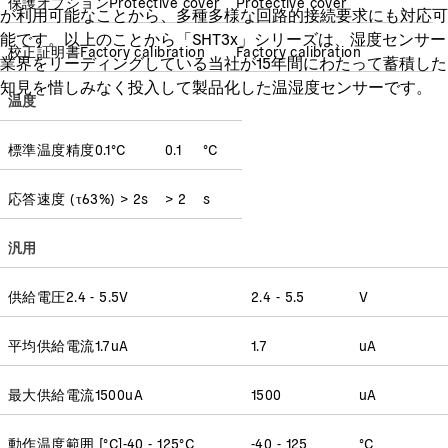
保護オプション
Protective cover
Protective cover
が利用可能なことから、多種多様な回路的接続要求にも対応可
能です。以上のことから「SHT3x」シリーズは、湿度センサー
校正証明書
Factory calibration
Factory calibration
業界をリーディングしている当社が15年間にわたって蓄積した
知見を惜しみなく投入して製品化した温湿度センサーです。
温度
標準温度精度
0.1
°C
0.1
°C
応答速度
(
τ63%
)
> 2
s
> 2
s
汎用
供給電圧
2.4 - 5.5
V
2.4 - 5.5
V
平均供給電流
1.7
uA
1.7
uA
最大供給電流
1500
uA
1500
uA
動作温度範囲 [°C]
-40 - 125
°C
-40 - 125
°C