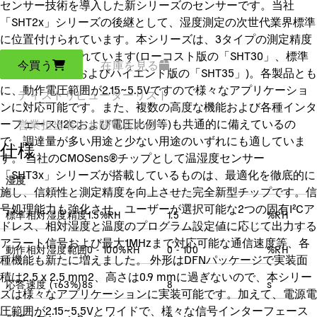
センサー技術を導入した新シリーズのセンサーです。当社
「SHT2x」シリーズの後継として、湿度測定の次世代業界標準
に位置付けられています。本シリーズは、3タイプの測定精度
ランクで構成されています(ローコスト版の「SHT30」、標準
今買う
在庫を見る
版の「SHT31」およびハイエンド版の「SHT35」)。各製品とも
に、動作電圧範囲が2.15~5.5Vですので様々なアプリケーショ
ディストリビューターリスト
ンに対応可能です。また、複数の高度な機能および各種インタ
ーフェース(I2Cおよび電圧比例等)も共通的に備えているの
営業担当者にお問い合わせ
で、調達量が多い用途と少ない用途のいずれにも適していま
仕様
す。 当社のCMOSens®チップとして温湿度センサー
「SHT3x」シリーズが搭載しているものは、最適化を徹底的に
湿度
施し、信頼性と測定精度を向上させた完全新型チップです。信
号処理能力も強化させ、ユーザーが選択可能な2つの固有I²Cア
標準相対湿度精度
1.5
%RH
1.5
%RH
ドレス、相対湿度と温度のプログラム設定値に応じて出力する
アラート信号および最大1MHzまで対応可能な通信速度等、各
動作相対湿度範囲
0 - 100
%RH
0 - 100
%RH
種機能も新たに増えました。 外形はDFNパッケージで実装面
積は2.5 x 2.5 mm2、高さは0.9 mmに過ぎないので、本シリー
応答速度
(
τ63%
)
8
s
8
s
ズは様々なアプリケーションに実装可能です。加えて、電源電
圧範囲が2.15~5.5Vとワイドで、様々な信号インターフェース