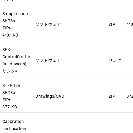
Sample code
SHT3x
ソフトウェア
ZIP
410
ZIP
•
410.1 KB
SEK-
ControlCenter
ソフトウェア
リンク
(all devices)
リンク
•
STEP file
SHT3x
Drawings/CAD
ZIP
37.
ZIP
•
37.7 KB
Calibration
certification