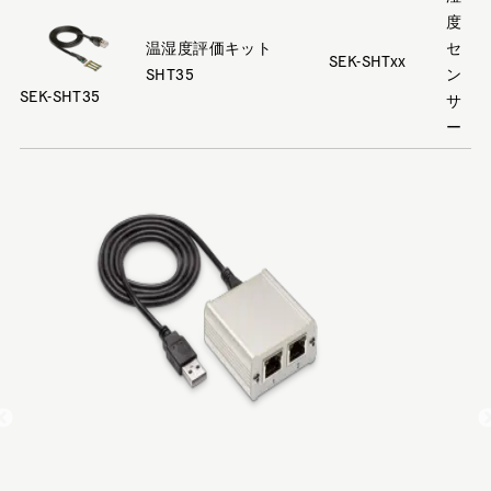
度
温湿度評価キット
セ
SEK-SHTxx
SHT35
ン
SEK-SHT35
サ
ー