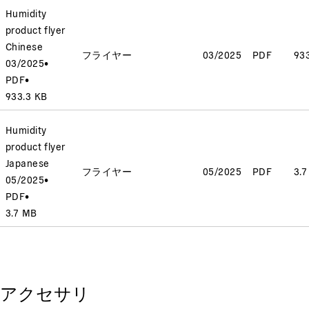
Humidity
product flyer
Chinese
フライヤー
03/2025
PDF
93
03/2025
•
PDF
•
933.3 KB
Humidity
product flyer
Japanese
フライヤー
05/2025
PDF
3.
05/2025
•
PDF
•
3.7 MB
アクセサリ