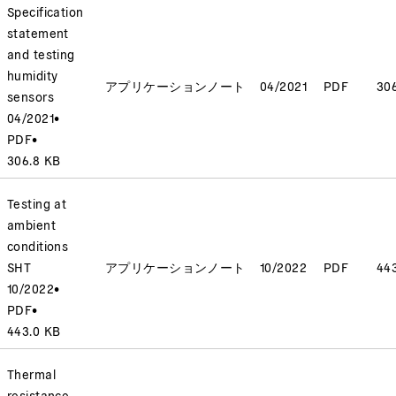
Specification
statement
and testing
humidity
アプリケーションノート
04/2021
PDF
30
sensors
04/2021
•
PDF
•
306.8 KB
Testing at
ambient
conditions
SHT
アプリケーションノート
10/2022
PDF
44
10/2022
•
PDF
•
443.0 KB
Thermal
resistance