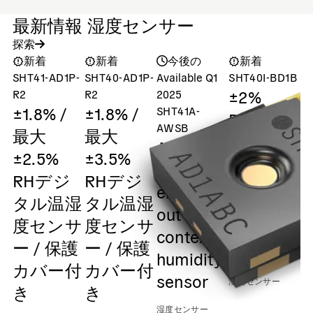
最新情報 湿度センサー
探索
新着
新着
今後の
新着
SHT41-AD1P-
SHT40-AD1P-
Available Q1
SHT40I-BD1B
S
±2%
R2
R2
2025
±1.8% /
±1.8% /
SHT41A-
Digital
AWSB
最大
最大
humidity
ASIL-A
±2.5%
±3.5%
and
safety
RHデジ
RHデジ
temperatu
element
湿
タル温湿
タル温湿
sensor /
out of
度センサ
度センサ
0x45 I2C
context
ー / 保護
ー / 保護
Output
humidity
カバー付
カバー付
sensor
湿度センサー
き
き
湿度センサー