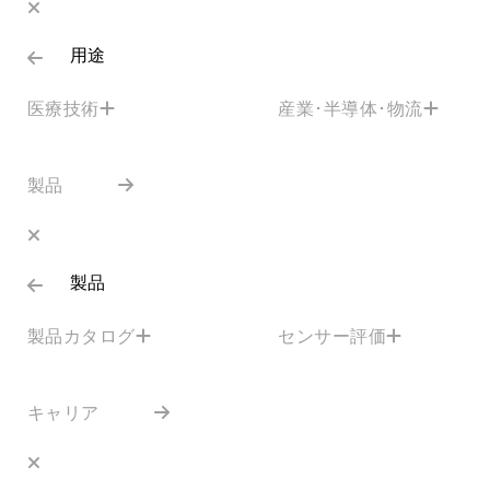
用途
医療技術
産業･半導体･物流
製品
製品
製品カタログ
センサー評価
キャリア