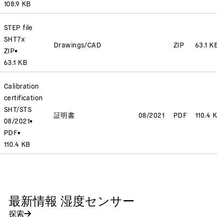
108.9 KB
STEP file
SHT7x
Drawings/CAD
ZIP
63.1 K
ZIP
•
63.1 KB
Calibration
certification
SHT/STS
証明書
08/2021
PDF
110.4 
08/2021
•
PDF
•
110.4 KB
最新情報 湿度センサー
探索