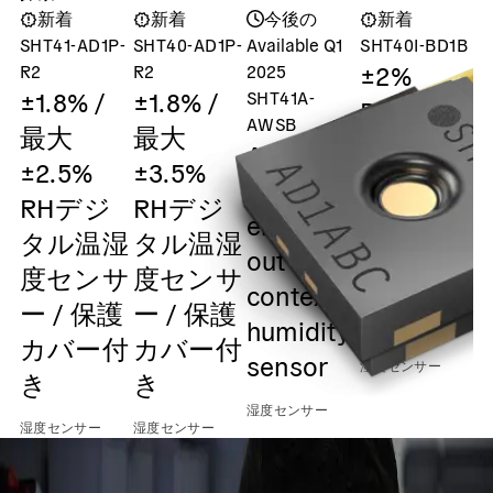
新着
新着
今後の
新着
SHT41-AD1P-
SHT40-AD1P-
Available Q1
SHT40I-BD1B
S
±2%
R2
R2
2025
±1.8% /
±1.8% /
SHT41A-
Digital
AWSB
最大
最大
humidity
ASIL-A
±2.5%
±3.5%
and
safety
RHデジ
RHデジ
temperatu
element
湿
タル温湿
タル温湿
sensor /
out of
度センサ
度センサ
0x45 I2C
context
ー / 保護
ー / 保護
Output
humidity
カバー付
カバー付
sensor
湿度センサー
き
き
湿度センサー
湿度センサー
湿度センサー