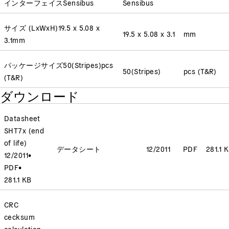
インターフェイス
Sensibus
Sensibus
サイズ (LxWxH)
19.5 x 5.08 x
19.5 x 5.08 x 3.1
mm
3.1
mm
パッケージサイズ
50(Stripes)
pcs
50(Stripes)
pcs (T&R)
(T&R)
ダウンロード
Datasheet
SHT7x (end
of life)
データシート
12/2011
PDF
281.1 
12/2011
•
PDF
•
281.1 KB
CRC
cecksum
calculation