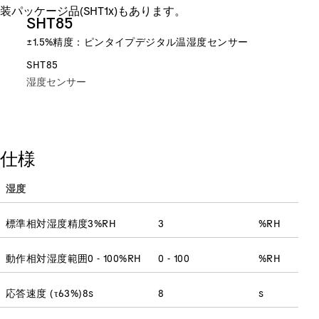
装パッケージ品(SHT1x)もあります。
SHT85
±1.5%精度：ピンタイプデジタル温湿度センサー
SHT85
湿度センサー
仕様
湿度
標準相対湿度精度
3
%RH
3
%RH
動作相対湿度範囲
0 - 100
%RH
0 - 100
%RH
応答速度
(
τ63%
)
8
s
8
s