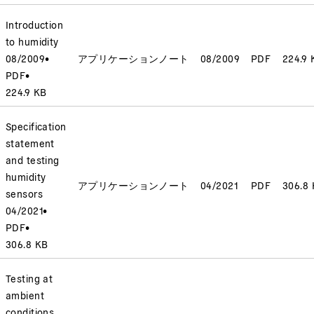
Introduction
to humidity
08/2009
•
アプリケーションノート
08/2009
PDF
224.9 
PDF
•
224.9 KB
Specification
statement
and testing
humidity
アプリケーションノート
04/2021
PDF
306.8
sensors
04/2021
•
PDF
•
306.8 KB
Testing at
ambient
conditions