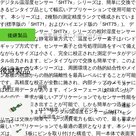
デジタル温湿度センサー「SHT7x」シリーズは、簡単に交換で
きるピンタイプ品として幅広いアプリケーションで使用可能で
す。 本シリーズは、2種類の測定精度ランクで構成されていま
す(標準版の「SHT71」およびハイエンド版の「SHT75」)。 デ
ジタル温湿度センサー「SHT7x」シリーズの相対湿度センサー
後継製品
営業担当者にお問い合わせ
素子はユニークな静電容量方式で、温度センサー素子はバンド
ギャップ方式です。センサー素子と信号処理回路をすべて備え
ながらもサイズは小さく、完全に校正された測定データがデジ
タル出力されます。ピンタイプなので交換も簡単です。このよ
うにユニークな本シリーズは、周囲環境との熱的結合性やメイ
後継製品
ン基板の熱源からの熱的隔離性を最高レベルにすることが可能
です。高精度な校正が全数に施され、内部チップのメモリーに
シリー
カテ
名前
説明
は校正用データがあります。インターフェースは2線式シリア
ズ
ゴリ
ルなので、要求が厳しいアプリケーションでもセンサー性能を
最高レベルで引き出すことが可能で、しかも簡単かつ迅速にシ
湿度
±1.5%精度：ピンタイプデジタ
ステム搭載できます。 デジタル温湿度センサー「SHT7x」シ
SHT85
セン
ル温湿度センサー
リーズは交換が簡単で、かつ消費電力も低いので、最も要求が
サー
SHT85
厳しいアプリケーションでも最適の選択となります。本シリー
ズは、FR4基板にピンを取り付けた構造で、同一本体で表面実