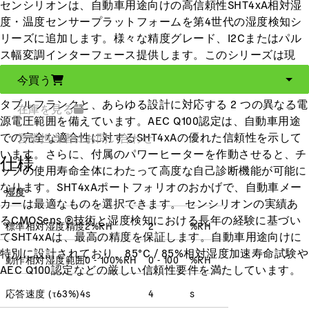
センシリオンは、自動車用途向けの高信頼性SHT4xA相対湿
度・温度センサープラットフォームを第4世代の湿度検知シ
リーズに追加します。様々な精度グレード、I2Cまたはパル
ス幅変調インターフェース提供します。このシリーズは現
在、STS41A-AW1B と STS41A-AWLB の 2 つのバージョンで
今買う
構成されており、自動光学検査 (AOI) をサポートするウェッ
タブルフランクと、あらゆる設計に対応する 2 つの異なる電
在庫を見る
源電圧範囲を備えています。AEC Q100認定は、自動車用途
での完全な適合性に対するSHT4xAの優れた信頼性を示して
営業担当者にお問い合わせ
います。さらに、付属のパワーヒーターを作動させると、チ
仕様
ップの使用寿命全体にわたって高度な自己診断機能が可能に
なります。SHT4xAポートフォリオのおかげで、自動車メー
湿度
カーは最適なものを選択できます。 センシリオンの実績あ
るCMOSens ®技術と湿度検知における長年の経験に基づい
標準相対湿度精度
2
%RH
2
%RH
てSHT4xAは、最高の精度を保証します。自動車用途向けに
特別に設計されており、85°C / 85%相対湿度加速寿命試験や
動作相対湿度範囲
0 - 100
%RH
0 - 100
%RH
AEC Q100認定などの厳しい信頼性要件を満たしています。
応答速度
(
τ63%
)
4
s
4
s