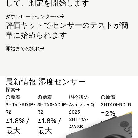
して、測定を開始します
ダウンロードセンターへ
評価キットでセンサーのテストが簡
単に始められます
開始までの流れ
最新情報 湿度センサー
探索
新着
新着
今後の
新着
SHT41-AD1P-
SHT40-AD1P-
Available Q1
SHT40I-BD1B
S
±2%
R2
R2
2025
±1.8% /
±1.8% /
SHT41A-
Digital
AWSB
最大
最大
humidity
ASIL-A