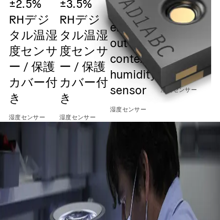
±2.5%
±3.5%
and
safety
RHデジ
RHデジ
temperatu
element
湿
タル温湿
タル温湿
sensor /
out of
度センサ
度センサ
0x45 I2C
context
ー / 保護
ー / 保護
Output
humidity
カバー付
カバー付
sensor
湿度センサー
き
き
湿度センサー
湿度センサー
湿度センサー