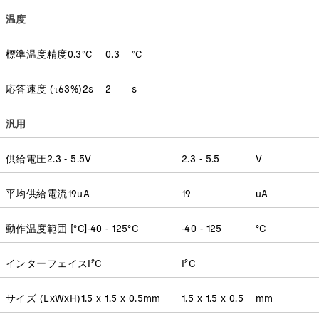
温度
標準温度精度
0.3
°C
0.3
°C
応答速度
(
τ63%
)
2
s
2
s
汎用
供給電圧
2.3 - 5.5
V
2.3 - 5.5
V
平均供給電流
19
uA
19
uA
動作温度範囲 [°C]
-40 - 125
°C
-40 - 125
°C
インターフェイス
I²C
I²C
サイズ (LxWxH)
1.5 x 1.5 x 0.5
mm
1.5 x 1.5 x 0.5
mm