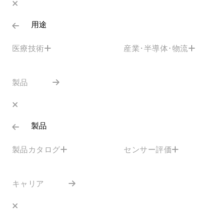
用途
医療技術
産業･半導体･物流
製品
製品
製品カタログ
センサー評価
キャリア