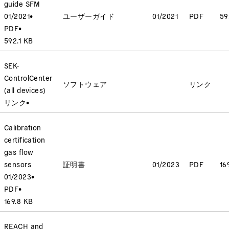
guide SFM
01/2021
•
ユーザーガイド
01/2021
PDF
59
PDF
•
592.1 KB
SEK-
ControlCenter
ソフトウェア
リンク
(all devices)
リンク
•
Calibration
certification
gas flow
sensors
証明書
01/2023
PDF
16
01/2023
•
PDF
•
169.8 KB
REACH and