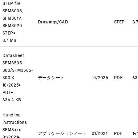
STEP file
SFM3003,
SFM3019,
Drawings/CAD
STEP
3.
SFM3020
STEP
•
3.7 MB
Datasheet
SFM3505-
300/SFM3505-
300-X
データシート
10/2025
PDF
63
10/2025
•
PDF
•
634.4 KB
Handling
instructions
SFM3xxx
アプリケーションノート
01/2021
PDF
14
01/2021
•