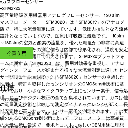
•
ガスフローセンサー
•
SFM3xxx
高容量呼吸器用機器用アナログフローセンサー、160 slm
マスフローメーター「SFM3020」は「SFM3019」のアナログ
版で、特に大流量測定に適しています。低圧力損失となる流路
設計となっていますので、医療用呼吸器に最適です。 -10slm
～160slmの空気と酸素の流量を、優れた精度かつ非常に高速
で測定します。その測定信号は内部で線形化され、温度を安定
今買う
在庫を見る
させ、アナログ電圧で出力されます。 SFM3xxxプラットフォ
ームに属する「SFM3020」は、費用対効果を重視し、アナロ
ディストリビューターリスト
グインターフェースが好まれる様々な大流量測定に適したセン
サーソリューションです。「SFM3020」センサーの卓越した
営業担当者にお問い合わせ
性能は、特許を取得したセンシリオンのCMOSens®技術に基
仕様
づいており、小さなマイクロチップ上にセンサー素子、信号処
理、およびデジタル校正の全てが集積されています。ガスは他
ガス流量
の流量測定技術と比較して測定ダイナミックレンジが広く、長
期安定性が高いサーマルセンサー素子で測定されます。この実
フルスケール流量
-10 - 160
slm
-10 - 160
slm
績のあるCMOSens®技術によって、フローメーターは高品質
の大量生産に最適で、要求とコストに厳しいOEM用途に理想
標準精度
±2% m.v.
±2% m.v.