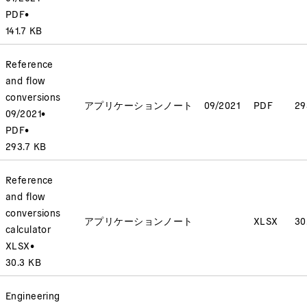
PDF
•
141.7 KB
Reference
and flow
conversions
アプリケーションノート
09/2021
PDF
29
09/2021
•
PDF
•
293.7 KB
Reference
and flow
conversions
アプリケーションノート
XLSX
30
calculator
XLSX
•
30.3 KB
Engineering