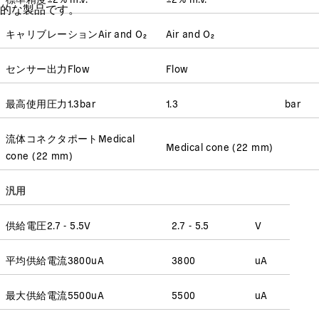
的な製品です。
キャリブレーション
Air and O₂
Air and O₂
センサー出力
Flow
Flow
最高使用圧力
1.3
bar
1.3
bar
流体コネクタポート
Medical
Medical cone (22 mm)
cone (22 mm)
汎用
供給電圧
2.7 - 5.5
V
2.7 - 5.5
V
平均供給電流
3800
uA
3800
uA
最大供給電流
5500
uA
5500
uA