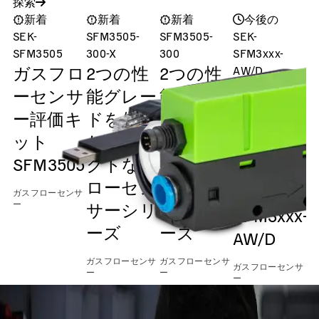
探索
新着
新着
新着
今後の
SEK-
SFM3505-
SFM3505-
SEK-
S
SFM3505
300-X
300
SFM3xxx-
ガスフロ
2つの性
2つの性
AW/D
Evaluation
ーセンサ
能グレー
能グレー
Kit (Gen. 2)
ー評価キ
ドを備え
ドを備え
ガスフロ
ット
たコンパ
たコンパ
ーセンサ
SFM3505
クトなフ
クトなフ
ー評価キ
ローセン
ローセン
ット
ガスフローセンサ
ー
サーシリ
サーシリ
SFM3xxx-
ーズ
ーズ
AW/D
ガ
ー
ガスフローセンサ
ガスフローセンサ
ガスフローセンサ
ー
ー
ー