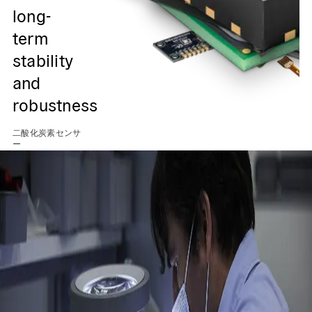
long-
term
stability
and
robustness
二
二酸化炭素センサ
ー
ー