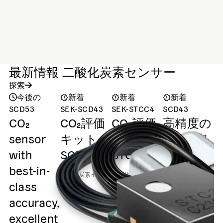
最新情報 二酸化炭素センサー
探索
今後の
新着
新着
新着
SCD53
SEK-SCD43
SEK-STCC4
SCD43
Av
CO₂
CO₂評価
CO₂評価
高精度の
2
S
sensor
キット
キット
CO₂測定
with
SCD43
STCC4
と幅広い
best-in-
建築基準
二酸化炭素センサ
二酸化炭素センサ
class
ー
ー
への対応
accuracy,
二酸化炭素センサ
excellent
ー