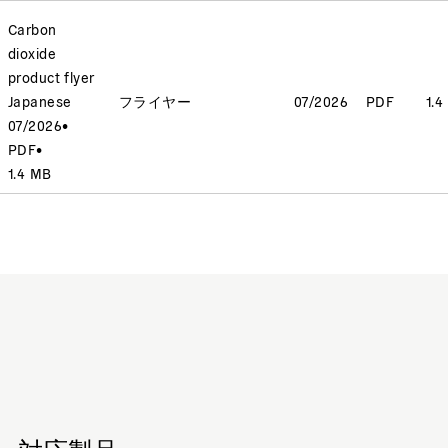
Carbon
dioxide
product flyer
Japanese
フライヤー
07/2026
PDF
1.4
07/2026
•
PDF
•
1.4 MB