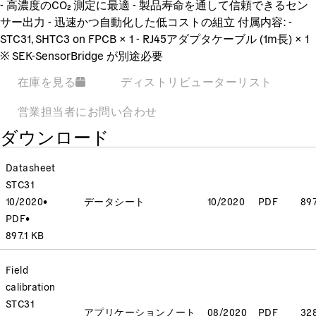
- 高濃度のCO₂ 測定に最適 - 製品寿命を通して信頼できるセン
サー出力 - 迅速かつ自動化した低コストの組立 付属内容: -
STC31, SHTC3 on FPCB × 1 - RJ45アダプタケーブル (1m長) × 1
※ SEK-SensorBridge が別途必要
在庫を見る
ディストリビューターリスト
営業担当者にお問い合わせ
ダウンロード
Datasheet
STC31
10/2020
•
データシート
10/2020
PDF
897
PDF
•
897.1 KB
Field
calibration
STC31
アプリケーションノート
08/2020
PDF
32