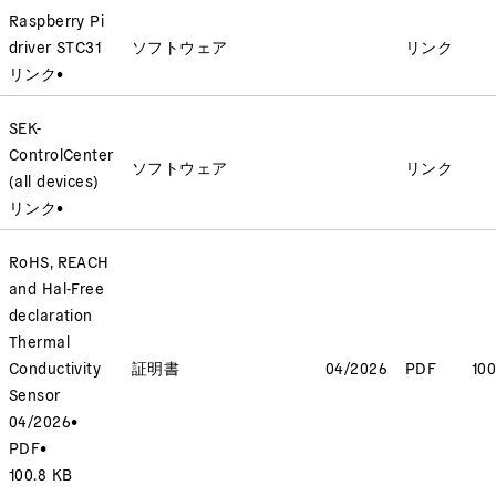
Raspberry Pi
driver STC31
ソフトウェア
リンク
リンク
•
SEK-
ControlCenter
ソフトウェア
リンク
(all devices)
リンク
•
RoHS, REACH
and Hal-Free
declaration
Thermal
Conductivity
証明書
04/2026
PDF
100
Sensor
04/2026
•
PDF
•
100.8 KB