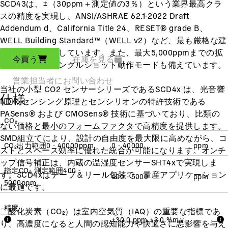
SCD43は、±（30ppm＋測定値の3％）という業界最高クラ
スの精度を実現し、ANSI/ASHRAE 62.1-2022 Draft
Addendum d、California Title 24、RESET® grade B、
WELL Building Standard™（WELL v2）など、最も厳格な建
築基準にも対応しています。また、最大5,000ppmまでの拡
今買う
在庫を見る
張測定範囲とシングルショット動作モードも備えています。
営業担当者にお問い合わせ
当社の小型 CO2 センサーシリーズであるSCD4x は、光音響
仕様
NDIR センシング原理とセンシリオンの特許技術である
PASens® および CMOSens® 技術に基づいており、比類の
CO₂
ない価格と最小のフォームファクタで高精度を提供します。
SMD組立てにより、設計の自由度を最大限に高めながら、コ
CO₂出力範囲
0 - 40000
ppm
0 - 40000
ppm
ストとスペース効率に優れた統合が可能になります。オンチ
ップ信号補正は、内蔵の温湿度センサーSHT4xで実現しま
指定CO₂ 測定範囲
400 -
す。SCD4xはテープ＆リール包装で、量産アプリケーション
400 - 5000
ppm
5000
ppm
に最適です。
精度
二酸化炭素（CO₂）は室内空気質（IAQ）の重要な指標であ
±30.0 ppm ±3.0 %m.v.
り、高濃度になると人間の認知能力や快適さに悪影響を与え