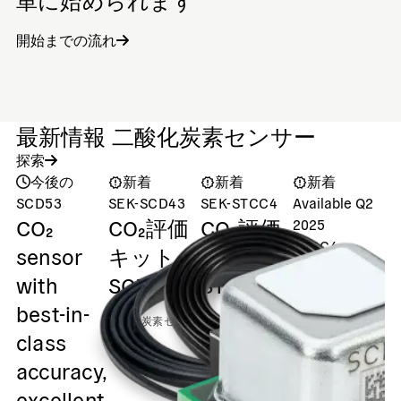
開始までの流れ
最新情報 二酸化炭素センサー
探索
今後の
新着
新着
新着
SCD53
SEK-SCD43
SEK-STCC4
Available Q2
SE
CO₂
CO₂評価
CO₂評価
2025
STCC4
sensor
キット
キット
比類のな
with
SCD43
STCC4
S
いフォー
best-in-
二酸化炭素センサ
二酸化炭素センサ
ムファク
二
class
ー
ー
ー
タを備え
accuracy,
た室内空
excellent