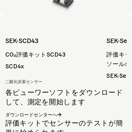
SEK-SCD43
SEK-Sen
CO₂評価キットSCD43
評価キッ
ソールボ
SCD4x
SEK-Sen
二酸化炭素センサー
各ビューワーソフトをダウンロード
して、測定を開始します
ダウンロードセンターへ
評価キットでセンサーのテストが簡
単に始められます