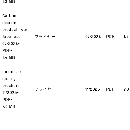
1.3 MB
Carbon
dioxide
product flyer
Japanese
フライヤー
07/2026
PDF
1.4
07/2026
•
PDF
•
1.4 MB
Indoor air
quality
brochure
フライヤー
11/2025
PDF
7.
11/2025
•
PDF
•
7.0 MB