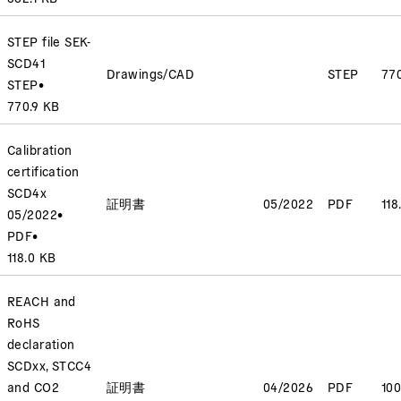
STEP file SEK-
SCD41
Drawings/CAD
STEP
770
STEP
•
770.9 KB
Calibration
certification
SCD4x
証明書
05/2022
PDF
118
05/2022
•
PDF
•
118.0 KB
REACH and
RoHS
declaration
SCDxx, STCC4
and CO2
証明書
04/2026
PDF
100