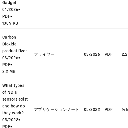
Gadget
04/2026
•
PDF
•
100.9 KB
Carbon
Dioxide
product flyer
フライヤー
03/2026
PDF
2.
03/2026
•
PDF
•
2.2 MB
What types
of NDIR
sensors exist
and how do
アプリケーションノート
05/2022
PDF
146
they work?
05/2022
•
PDF
•