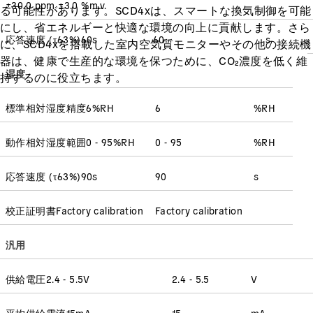
±30.0 ppm ±3.0 %m.v.
る可能性があります。SCD4xは、スマートな換気制御を可能
にし、省エネルギーと快適な環境の向上に貢献します。さら
応答速度
(
τ63%
)
60
s
60
s
に、SCD4xを搭載した室内空気質モニターやその他の接続機
器は、健康で生産的な環境を保つために、CO₂濃度を低く維
湿度
持するのに役立ちます。
標準相対湿度精度
6
%RH
6
%RH
動作相対湿度範囲
0 - 95
%RH
0 - 95
%RH
応答速度
(
τ63%
)
90
s
90
s
校正証明書
Factory calibration
Factory calibration
汎用
供給電圧
2.4 - 5.5
V
2.4 - 5.5
V
平均供給電流
15
mA
15
mA