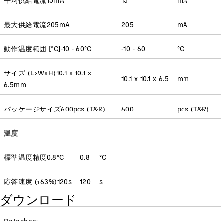
最大供給電流
205
mA
205
mA
動作温度範囲 [°C]
-10 - 60
°C
-10 - 60
°C
サイズ (LxWxH)
10.1 x 10.1 x
10.1 x 10.1 x 6.5
mm
6.5
mm
パッケージサイズ
600
pcs (T&R)
600
pcs (T&R)
温度
標準温度精度
0.8
°C
0.8
°C
応答速度
(
τ63%
)
120
s
120
s
ダウンロード
Datasheet