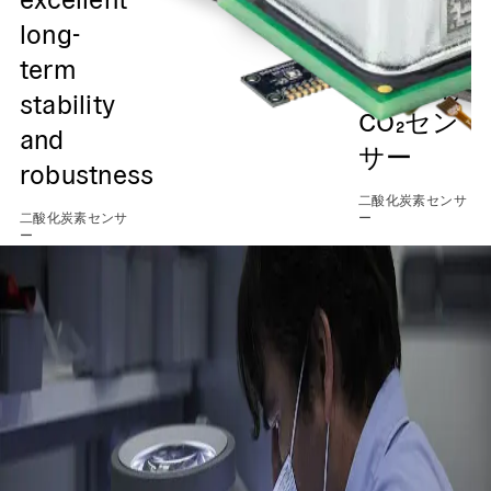
気質アプ
long-
リケーシ
term
ョン向け
stability
CO₂セン
and
サー
robustness
二酸化炭素センサ
二酸化炭素センサ
ー
ー