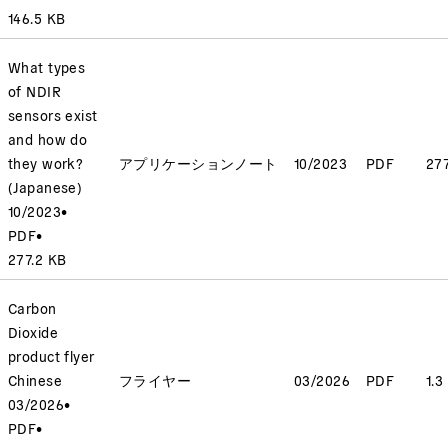
146.5 KB
What types
of NDIR
sensors exist
and how do
they work?
アプリケーションノート
10/2023
PDF
277
(Japanese)
10/2023
•
PDF
•
277.2 KB
Carbon
Dioxide
product flyer
Chinese
フライヤー
03/2026
PDF
1.3
03/2026
•
PDF
•