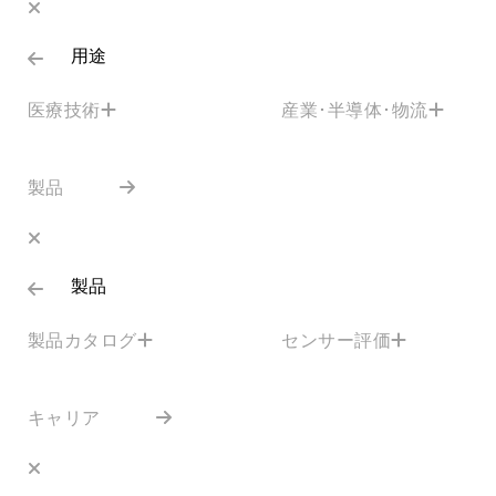
用途
医療技術
産業･半導体･物流
製品
製品
製品カタログ
センサー評価
キャリア