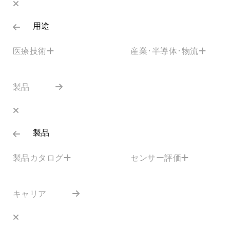
用途
医療技術
産業･半導体･物流
製品
製品
製品カタログ
センサー評価
キャリア