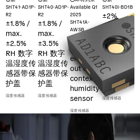
SHT41-AD1P-
SHT40-AD1P-
Available Q1
SHT40I-BD1B
S
±2%
R2
R2
2025
±1.8% /
±1.8% /
SHT41A-
Digital
AWSB
max.
max.
humidity
ASIL-A
±2.5%
±3.5%
and
safety
湿
RH 数字
RH 数字
temperatu
element
温湿度传
温湿度传
sensor /
out of
感器带保
感器带保
0x45 I2C
context
护盖
护盖
Output
humidity
湿度传感器
湿度传感器
sensor
湿度传感器
湿度传感器