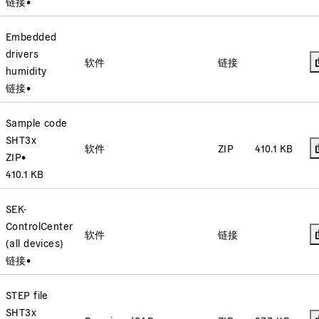
链接
•
Embedded
drivers
软件
链接
humidity
链接
•
Sample code
SHT3x
软件
ZIP
410.1 KB
ZIP
•
410.1 KB
SEK-
ControlCenter
软件
链接
(all devices)
链接
•
STEP file
SHT3x