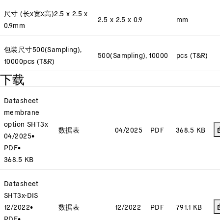
尺寸 (长x宽x高)
2.5 x 2.5 x
2.5 x 2.5 x 0.9
mm
0.9
mm
包装尺寸
500(Sampling),
500(Sampling), 10000
pcs (T&R)
10000
pcs (T&R)
下载
Datasheet
membrane
option SHT3x
数据表
04/2025
PDF
368.5 KB
04/2025
•
PDF
•
368.5 KB
Datasheet
SHT3x-DIS
12/2022
•
数据表
12/2022
PDF
791.1 KB
PDF
•