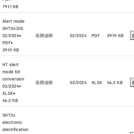
791.1 KB
Alert mode
SHT3x-DIS
02/2024
•
应用说明
02/2024
PDF
391.9 KB
PDF
•
391.9 KB
HT alert
mode bit
conversion
应用说明
03/2024
XLSX
46.3 KB
03/2024
•
XLSX
•
46.3 KB
SHT3x
electronic
identification