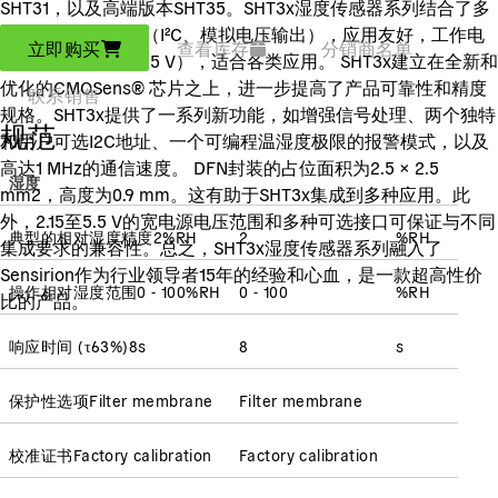
SHT31，以及高端版本SHT35。SHT3x湿度传感器系列结合了多
种功能和各种接口（I²C、模拟电压输出），应用友好，工作电
立即购买
查看库存
分销商名单
压范围宽（2.15至5.5 V），适合各类应用。 SHT3x建立在全新和
优化的CMOSens® 芯片之上，进一步提高了产品可靠性和精度
联系销售
规格。SHT3x提供了一系列新功能，如增强信号处理、两个独特
规范
和用户可选I2C地址、一个可编程温湿度极限的报警模式，以及
高达1 MHz的通信速度。 DFN封装的占位面积为2.5 × 2.5
湿度
mm2，高度为0.9 mm。这有助于SHT3x集成到多种应用。此
外，2.15至5.5 V的宽电源电压范围和多种可选接口可保证与不同
典型的相对湿度精度
2
%RH
2
%RH
集成要求的兼容性。总之，SHT3x湿度传感器系列融入了
Sensirion作为行业领导者15年的经验和心血，是一款超高性价
操作相对湿度范围
0 - 100
%RH
0 - 100
%RH
比的产品。
响应时间
(
τ63%
)
8
s
8
s
保护性选项
Filter membrane
Filter membrane
校准证书
Factory calibration
Factory calibration