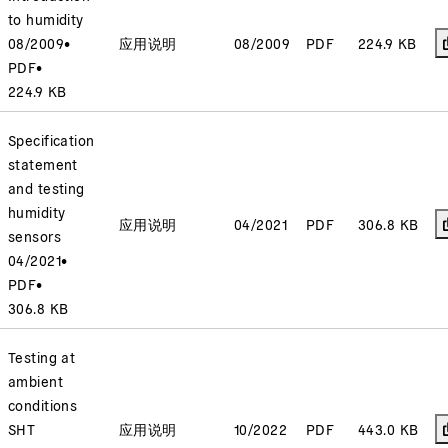
to humidity
08/2009
•
应用说明
08/2009
PDF
224.9 KB
PDF
•
224.9 KB
Specification
statement
and testing
humidity
应用说明
04/2021
PDF
306.8 KB
sensors
04/2021
•
PDF
•
306.8 KB
Testing at
ambient
conditions
SHT
应用说明
10/2022
PDF
443.0 KB