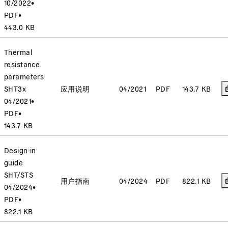
10/2022
•
PDF
•
443.0 KB
Thermal
resistance
parameters
SHT3x
应用说明
04/2021
PDF
143.7 KB
04/2021
•
PDF
•
143.7 KB
Design-in
guide
SHT/STS
用户指南
04/2024
PDF
822.1 KB
04/2024
•
PDF
•
822.1 KB