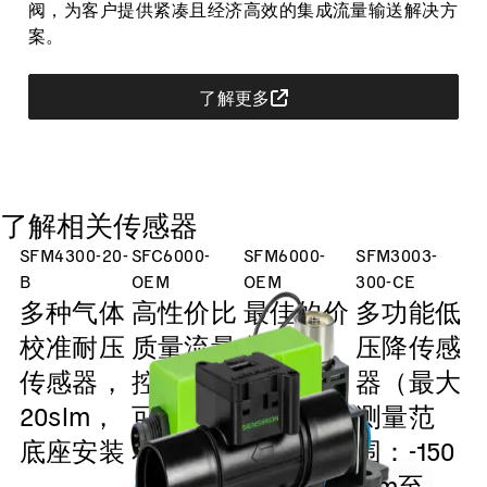
阀，为客户提供紧凑且经济高效的集成流量输送解决方
案。
了解更多
了解相关传感器
SFM4300-20-
SFC6000-
SFM6000-
SFM3003-
B
OEM
OEM
300-CE
多种气体
高性价比
最佳的价
多功能低
校准耐压
质量流量
格性能
压降传感
传感器，
控制器，
比，可定
器（最大
20slm，
可定制版
制版本
测量范
底座安装
本
围：-150
传感器
气体计量解决方案
slm至