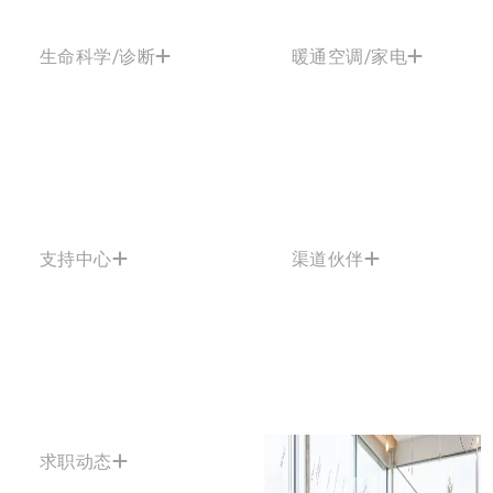
生命科学/诊断
暖通空调/家电
支持中心
渠道伙伴
求职动态