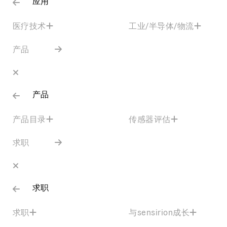
应用
医疗技术
工业/半导体/物流
产品
产品
产品目录
传感器评估
求职
求职
求职
与sensirion成长