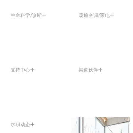
生命科学/诊断
暖通空调/家电
支持中心
渠道伙伴
求职动态