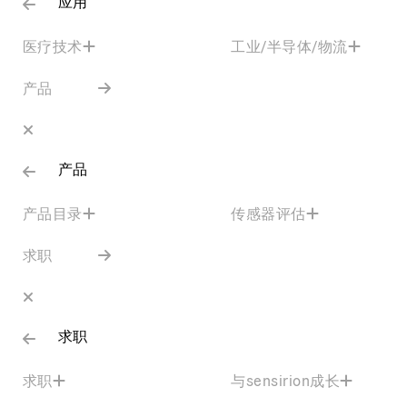
应用
医疗技术
工业/半导体/物流
产品
产品
产品目录
传感器评估
求职
求职
求职
与sensirion成长