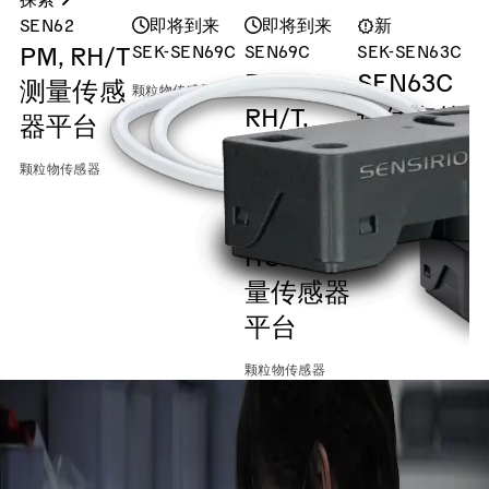
SEN62
即将到来
即将到来
新
PM, RH/T
SEK-SEN69C
SEN69C
SEK-SEN63C
S
PM,
SEN63C
P
测量传感
颗粒物传感器
RH/T,
评估套件
R
器平台
VOC,
颗粒物传感器
颗粒物传感器
NOx,
CO2和
HCHO测
颗
量传感器
平台
颗粒物传感器