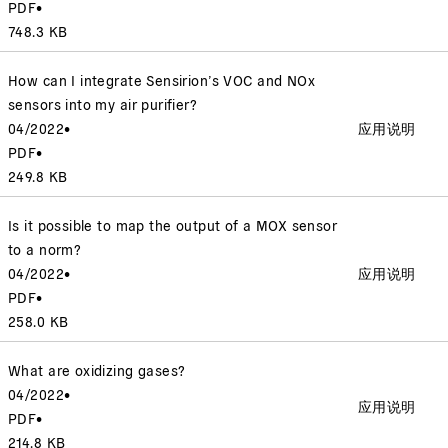
PDF
•
748.3 KB
How can I integrate Sensirion’s VOC and NOx
sensors into my air purifier?
04/2022
•
应用说明
PDF
•
249.8 KB
Is it possible to map the output of a MOX sensor
to a norm?
04/2022
•
应用说明
PDF
•
258.0 KB
What are oxidizing gases?
04/2022
•
应用说明
PDF
•
214.8 KB