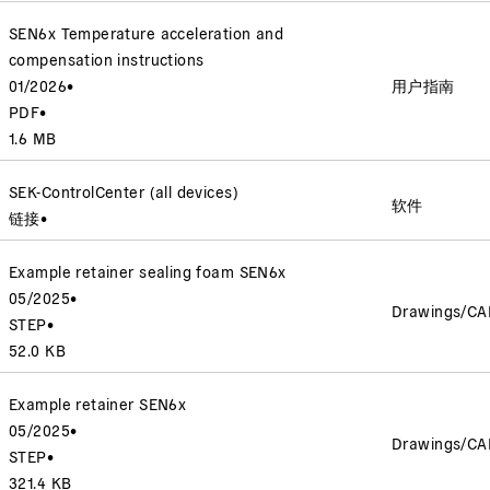
SEN6x Temperature acceleration and
compensation instructions
01/2026
•
用户指南
PDF
•
1.6 MB
SEK-ControlCenter (all devices)
软件
链接
•
Example retainer sealing foam SEN6x
05/2025
•
Drawings/CA
STEP
•
52.0 KB
Example retainer SEN6x
05/2025
•
Drawings/CA
STEP
•
321.4 KB