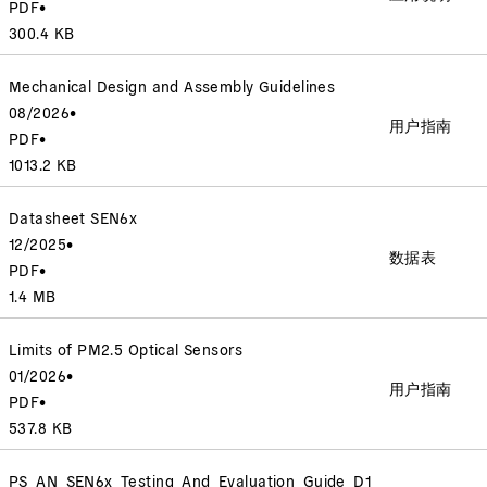
PDF
•
300.4 KB
Mechanical Design and Assembly Guidelines
08/2026
•
用户指南
PDF
•
1013.2 KB
Datasheet SEN6x
12/2025
•
数据表
PDF
•
1.4 MB
Limits of PM2.5 Optical Sensors
01/2026
•
用户指南
PDF
•
537.8 KB
PS_AN_SEN6x_Testing_And_Evaluation_Guide_D1