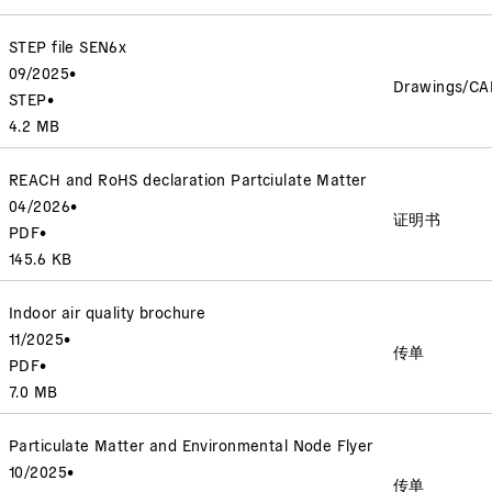
STEP file SEN6x
09/2025
•
Drawings/CA
STEP
•
4.2 MB
REACH and RoHS declaration Partciulate Matter
04/2026
•
证明书
PDF
•
145.6 KB
Indoor air quality brochure
11/2025
•
传单
PDF
•
7.0 MB
Particulate Matter and Environmental Node Flyer
10/2025
•
传单