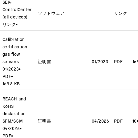
SEK-
ControlCenter
ソフトウェア
リンク
(all devices)
リンク
•
Calibration
certification
gas flow
sensors
証明書
01/2023
PDF
16
01/2023
•
PDF
•
169.8 KB
REACH and
RoHS
declaration
SFM/SGM
証明書
04/2026
PDF
10
04/2026
•
PDF
•