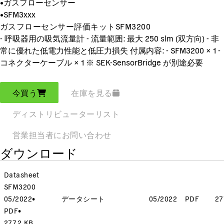
•
ガスフローセンサー
•
SFM3xxx
ガスフローセンサー評価キットSFM3200
- 呼吸器用の吸気流量計 - 流量範囲: 最大 250 slm (双方向) - 非
常に優れた低電力性能と低圧力損失 付属内容: - SFM3200 × 1 -
コネクターケーブル × 1 ※ SEK-SensorBridge が別途必要
今買う
在庫を見る
ディストリビューターリスト
営業担当者にお問い合わせ
ダウンロード
Datasheet
SFM3200
05/2022
•
データシート
05/2022
PDF
27
PDF
•
277.2 KB