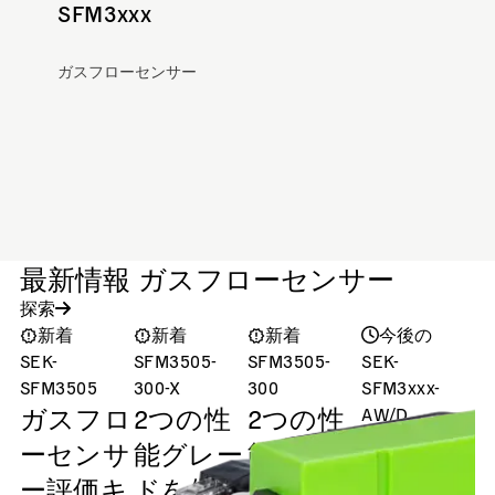
SFM3xxx
ガスフローセンサー
最新情報 ガスフローセンサー
探索
新着
新着
新着
今後の
SEK-
SFM3505-
SFM3505-
SEK-
S
SFM3505
300-X
300
SFM3xxx-
ガスフロ
2つの性
2つの性
AW/D
Evaluation
ーセンサ
能グレー
能グレー
Kit (Gen. 2)
ー評価キ
ドを備え
ドを備え