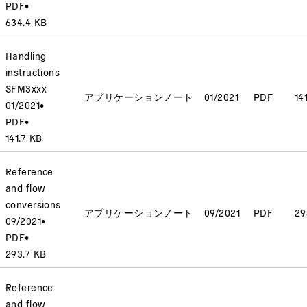
PDF
•
634.4 KB
Handling
instructions
SFM3xxx
アプリケーションノート
01/2021
PDF
14
01/2021
•
PDF
•
141.7 KB
Reference
and flow
conversions
アプリケーションノート
09/2021
PDF
29
09/2021
•
PDF
•
293.7 KB
Reference
and flow