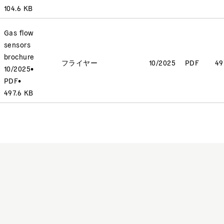
104.6 KB
Gas flow
sensors
brochure
フライヤー
10/2025
PDF
49
10/2025
•
PDF
•
497.6 KB