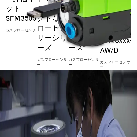
ガスフロ
ット
たコンパ
たコンパ
ーセンサ
SFM3505
クトなフ
クトなフ
ー評価キ
ローセン
ローセン
ット
ガスフローセンサ
ー
サーシリ
サーシリ
SFM3xxx-
ーズ
ーズ
AW/D
ガ
ー
ガスフローセンサ
ガスフローセンサ
ガスフローセンサ
ー
ー
ー