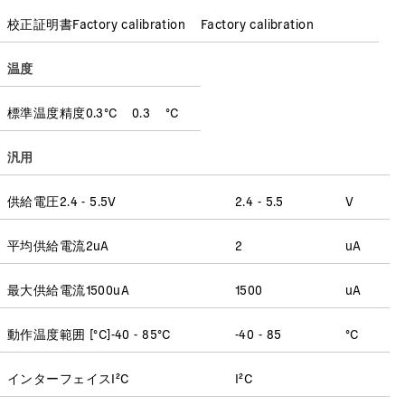
校正証明書
Factory calibration
Factory calibration
温度
標準温度精度
0.3
°C
0.3
°C
汎用
供給電圧
2.4 - 5.5
V
2.4 - 5.5
V
平均供給電流
2
uA
2
uA
最大供給電流
1500
uA
1500
uA
動作温度範囲 [°C]
-40 - 85
°C
-40 - 85
°C
インターフェイス
I²C
I²C