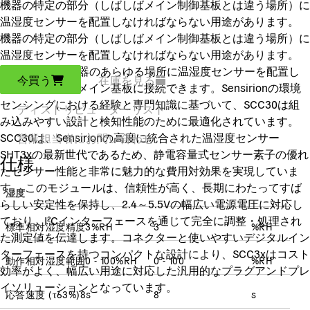
機器の特定の部分（しばしばメイン制御基板とは違う場所）に
温湿度センサーを配置しなければならない用途があります。
機器の特定の部分（しばしばメイン制御基板とは違う場所）に
温湿度センサーを配置しなければならない用途があります。
SCC30なら、機器のあらゆる場所に温湿度センサーを配置し
今買う
在庫を見る
て、ケーブルでメイン基板に接続できます。Sensirionの環境
センシングにおける経験と専門知識に基づいて、SCC30は組
ディストリビューターリスト
み込みやすい設計と検知性能のために最適化されています。
SCC30は、Sensirionの高度に統合された温湿度センサー
営業担当者にお問い合わせ
SHT3xの最新世代であるため、静電容量式センサー素子の優れ
仕様
たセンサー性能と非常に魅力的な費用対効果を実現していま
す。 このモジュールは、信頼性が高く、長期にわたってすば
湿度
らしい安定性を保持し、2.4～5.5Vの幅広い電源電圧に対応し
ており、I²Cインターフェースを通じて完全に調整・処理され
標準相対湿度精度
3
%RH
3
%RH
た測定値を伝達します。コネクターと使いやすいデジタルイン
ターフェースを持つコンパクトな設計により、SCC3xはコスト
動作相対湿度範囲
0 - 100
%RH
0 - 100
%RH
効率がよく、幅広い用途に対応した汎用的なプラグアンドプレ
イソリューションとなっています。
応答速度
(
τ63%
)
8
s
8
s