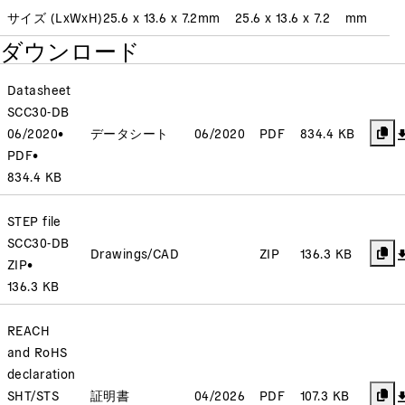
サイズ (LxWxH)
25.6 x 13.6 x 7.2
mm
25.6 x 13.6 x 7.2
mm
ダウンロード
Datasheet
SCC30-DB
06/2020
•
データシート
06/2020
PDF
834.4 KB
PDF
•
834.4 KB
STEP file
SCC30-DB
Drawings/CAD
ZIP
136.3 KB
ZIP
•
136.3 KB
REACH
and RoHS
declaration
SHT/STS
証明書
04/2026
PDF
107.3 KB