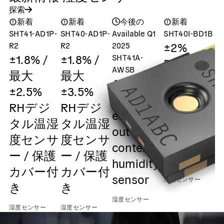
探索
新着
新着
今後の
新着
SHT41-AD1P-
SHT40-AD1P-
Available Q1
SHT40I-BD1B
S
±2%
R2
R2
2025
±1.8% /
±1.8% /
SHT41A-
Digital
AWSB
最大
最大
humidity
ASIL-A
±2.5%
±3.5%
and
safety
RHデジ
RHデジ
temperatu
element
湿
タル温湿
タル温湿
sensor /
out of
度センサ
度センサ
0x45 I2C
context
ー / 保護
ー / 保護
Output
humidity
カバー付
カバー付
sensor
湿度センサー
き
き
湿度センサー
湿度センサー
湿度センサー