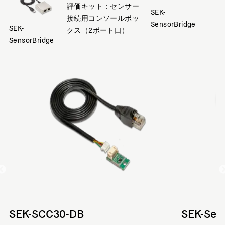
評価キット：センサー
SEK-
接続用コンソールボッ
SensorBridge
SEK-
クス（2ポート口）
SensorBridge
SEK-SCC30-DB
SEK-Sen