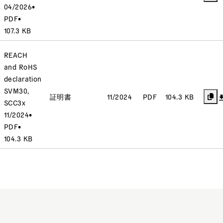
04/2026
•
PDF
•
107.3 KB
REACH
and RoHS
declaration
SVM30,
証明書
11/2024
PDF
104.3 KB
SCC3x
11/2024
•
PDF
•
104.3 KB