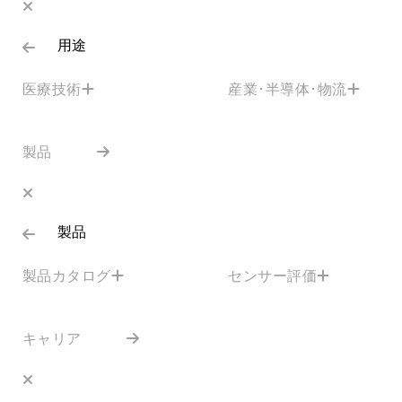
用途
医療技術
産業･半導体･物流
製品
製品
製品カタログ
センサー評価
キャリア