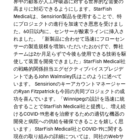
界中の顧客が人工呼吸器に対する世界的な需要の
高まりに対応できるようにします。StarFish
Medicalは、Sensirion製品を使用することで、特
にプロジェクトの進行を加速でき恩恵を受けまし
た。60日以内に、センサーが酸素ラインに挿入さ
れました。 「新製品に合わせて迅速にフローセン
サーの製造規模を増加いただいたおかげで、弊社
チームは2か月足らずで今後も使用できる技術を駆
使して装置を開発できました」StarFish Medical社
の戦略的関係担当エグゼクティブバイスプレジデ
ントであるJohn Walmsley氏はこのように述べて
います。 Sensirionのキーアカウントマネージャー
のRyan Fitzpatrickも今回の共同プロジェクトの成
功を喜んでいます。「Winnipegの設計を迅速に統
合することでStarFish Medical社と提携し、増え続
けるCOVID-19患者を治療するための適切な機器の
開発と病院への供給を確保できることを嬉しく思
います」 StarFish Medical社とCOVID-19に関する
現在の取り組みの詳細については、同社のWebサ