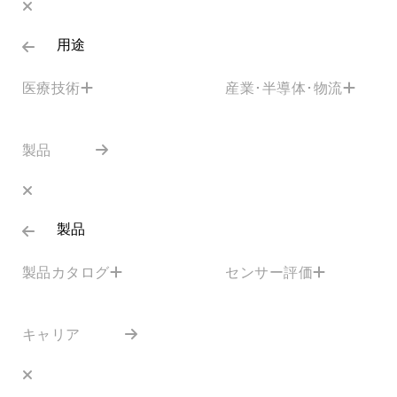
用途
医療技術
産業･半導体･物流
製品
製品
製品カタログ
センサー評価
キャリア