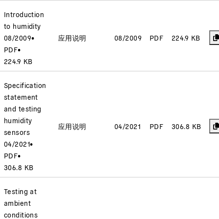
Introduction
to humidity
08/2009
•
应用说明
08/2009
PDF
224.9 KB
PDF
•
224.9 KB
Specification
statement
and testing
humidity
应用说明
04/2021
PDF
306.8 KB
sensors
04/2021
•
PDF
•
306.8 KB
Testing at
ambient
conditions