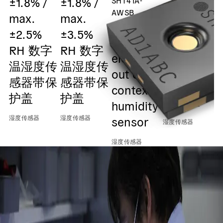
±1.8% /
±1.8% /
Digital
AWSB
max.
max.
humidity
ASIL-A
±2.5%
±3.5%
and
safety
湿
RH 数字
RH 数字
temperatu
element
温湿度传
温湿度传
sensor /
out of
感器带保
感器带保
0x45 I2C
context
护盖
护盖
Output
humidity
湿度传感器
湿度传感器
sensor
湿度传感器
湿度传感器