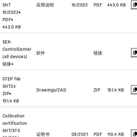
SHT
应用说明
10/2022
PDF
443.0 KB
10/2022
•
PDF
•
443.0 KB
SEK-
ControlCenter
软件
链接
(all devices)
链接
•
STEP file
SHT2x
Drawings/CAD
ZIP
151.4 KB
ZIP
•
151.4 KB
Calibration
certification
SHT/STS
证明书
08/2021
PDF
110.4 KB