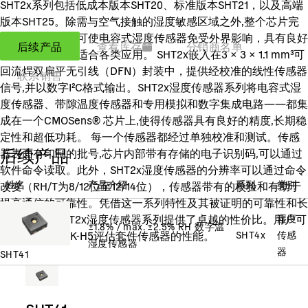
SHT2x系列包括低成本版本SHT20、标准版本SHT21，以及高端
版本SHT25。除需与空气接触的湿度敏感区域之外,整个芯片完
全包覆成型——可使电容式湿度传感器免受外界影响，具有良好
后续产品
查看库存
分销商名单
的长期稳定性，适合各类应用。 SHT2x嵌入在3 × 3 × 1.1 mm³可
回流焊双扁平无引线（DFN）封装中，提供经校准的线性传感器
联系销售
信号,并以数字I²C格式输出。SHT2x湿度传感器系列将电容式湿
度传感器、带隙温度传感器和专用模拟和数字集成电路——都集
成在一个CMOSens® 芯片上,使得传感器具有良好的精度,长期稳
定性和超低功耗。 每一个传感器都经过单独校准和测试。传感
后续产品
器表面有印制的批号,芯片内部带有存储的电子识别码,可以通过
软件命令读取。此外，SHT2x湿度传感器的分辨率可以通过命令
姓名
产品介绍
系列
类别
改变（RH/T为8/12位至12/14位），传感器带有的校验和有助于
提高通信的可靠性。凭借这一系列特性及其被证明的可靠性和长
期稳定性，SHT2x湿度传感器系列提供了卓越的性价比。用户可
湿度
±1.8% / max. ±2.5% RH 数字温
使用EK-H4和EK-H5评估套件传感器的性能。
SHT4x
传感
湿度传感器
器
SHT41
SHT41