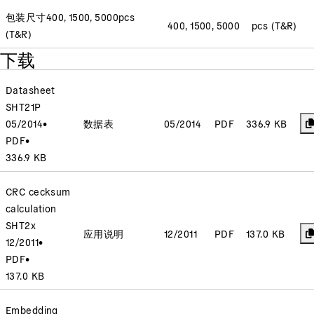
包装尺寸
400, 1500, 5000
pcs
400, 1500, 5000
pcs (T&R)
(T&R)
下载
Datasheet
SHT21P
05/2014
•
数据表
05/2014
PDF
336.9 KB
PDF
•
336.9 KB
CRC cecksum
calculation
SHT2x
应用说明
12/2011
PDF
137.0 KB
12/2011
•
PDF
•
137.0 KB
Embedding