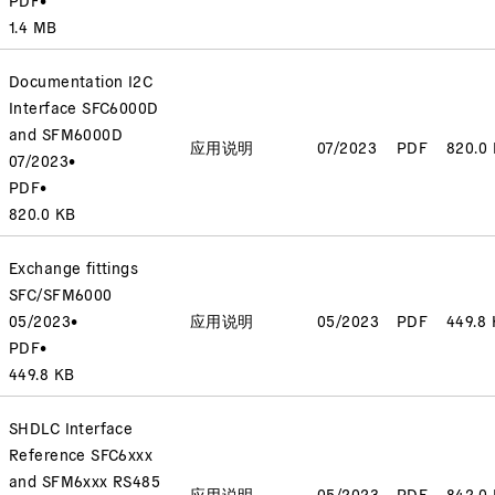
1.4 MB
Documentation I2C
Interface SFC6000D
and SFM6000D
应用说明
07/2023
PDF
820.0
07/2023
•
PDF
•
820.0 KB
Exchange fittings
SFC/SFM6000
05/2023
•
应用说明
05/2023
PDF
449.8
PDF
•
449.8 KB
SHDLC Interface
Reference SFC6xxx
and SFM6xxx RS485
应用说明
05/2023
PDF
842.0