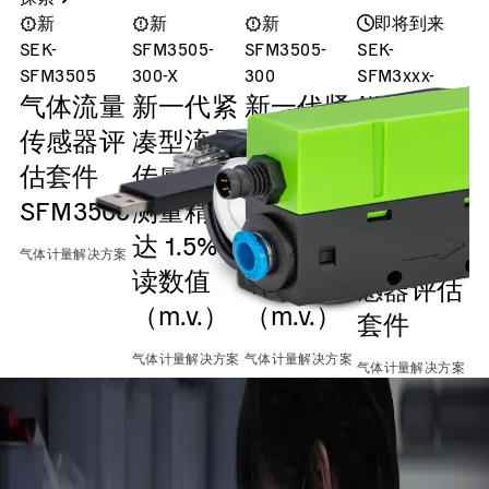
新
新
新
即将到来
SEK-
SFM3505-
SFM3505-
SEK-
S
SFM3505
300-X
300
SFM3xxx-
气体流量
新一代紧
新一代紧
AW/D
Evaluation
传感器评
凑型流量
凑型流量
Kit (Gen. 2)
估套件
传感器，
传感器，
SFM3xxx-
SFM3505
测量精度
测量精度
AW/D气
达 1.5%
达 2.3%
体流量传
气体计量解决方案
气
读数值
读数值
感器评估
（m.v.）
（m.v.）
套件
气体计量解决方案
气体计量解决方案
气体计量解决方案