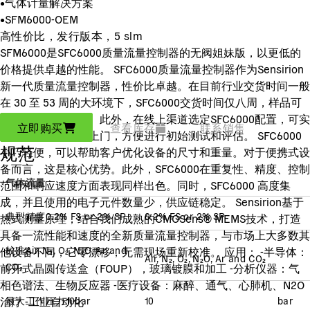
•
气体计量解决方案
•
SFM6000-OEM
高性价比，发行版本，5 slm
SFM6000是SFC6000质量流量控制器的无阀姐妹版，以更低的
价格提供卓越的性能。 SFC6000质量流量控制器作为Sensirion
新一代质量流量控制器，性价比卓越。在目前行业交货时间一般
在 30 至 53 周的大环境下，SFC6000交货时间仅八周，样品可
在两到四周内送达。此外，在线上渠道选定SFC6000配置，可实
立即购买
查看库存
联系销售
现在线订购，送货上门，方便进行初始测试和评估。 SFC6000
规范
小巧轻便，可以帮助客户优化设备的尺寸和重量。对于便携式设
备而言，这是核心优势。此外，SFC6000在重复性、精度、控制
气体流量
范围和响应速度方面表现同样出色。同时，SFC6000 高度集
成，并且使用的电子元件数量少，供应链稳定。 Sensirion基于
典型精度
0.2% FS or 2% SP
0.2% FS or 2% SP
热式测量原理，结合我们成熟的CMOSens® MEMS技术，打造
具备一流性能和速度的全新质量流量控制器，与市场上大多数其
校准
Air, N₂, O₂, N₂O, Ar and
他设备不同，它零漂移，无需现场重新校准。 应用： -半导体：
Air, N₂, O₂, N₂O, Ar and CO₂
CO₂
前开式晶圆传送盒（FOUP），玻璃镀膜和加工 -分析仪器：气
相色谱法、生物反应器 -医疗设备：麻醉、通气、心肺机、N2O
治疗 -工业自动化
最大工作压力
10
bar
10
bar