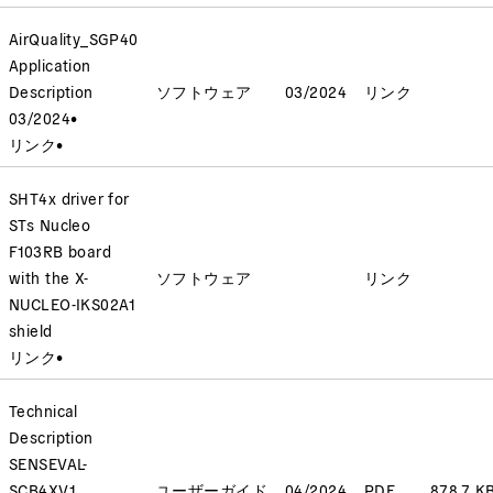
AirQuality_SGP40
Application
Description
ソフトウェア
03/2024
リンク
03/2024
•
リンク
•
SHT4x driver for
STs Nucleo
F103RB board
with the X-
ソフトウェア
リンク
NUCLEO-IKS02A1
shield
リンク
•
Technical
Description
SENSEVAL-
SCB4XV1
ユーザーガイド
04/2024
PDF
878.7 K