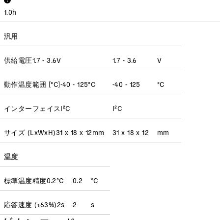
1.0
h
汎用
供給電圧
1.7 - 3.6
V
1.7 - 3.6
V
動作温度範囲 [°C]
-40 - 125
°C
-40 - 125
°C
インターフェイス
I²C
I²C
サイズ (LxWxH)
31 x 18 x 12
mm
31 x 18 x 12
mm
温度
標準温度精度
0.2
°C
0.2
°C
応答速度
(
τ63%
)
2
s
2
s