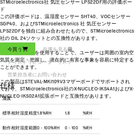
STMicroelectronics社 気圧センサー LPS22DF用の評価ボー
ド
この評価ボードは、温湿度センサー SHT40、VOCセンサー
SGP40、およびSTMicroelectronics 社 気圧センサー
LPS22DFを独自に組み合わせたもので、STMicroelectronics
社の DIL 24ソケットとの互換性があります。
今買う
在庫を見る
コンボ・ボードを使用することで、ユーザーは周囲の室内空
気質を測定・把握し、潜在的に有害な事象を容易に特定する
ディストリビューターリスト
ことができます。
営業担当者にお問い合わせ
この製品はSTEVAL-MKI109V3マザーボードでサポートされ
仕様
ており、STMicroelectronics社のX-NUCLEO-IKS4A1およびX-
NUCLEO-IKS02A1拡張ボードと互換性があります。
湿度
標準相対湿度精度
1.8
%RH
1.8
%RH
動作相対湿度範囲
0 - 100
%RH
0 - 100
%RH