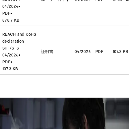
04/2024
•
PDF
•
878.7 KB
REACH and RoHS
declaration
SHT/STS
証明書
04/2026
PDF
107.3 KB
04/2026
•
PDF
•
107.3 KB