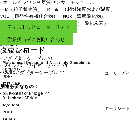
- オールインワン空気質センサーモジュール
-PM（粒子状物質）、RH & T（相対湿度および温度）、
VOC（揮発性有機化合物）、NOx（窒素酸化物）、
HCHO（ホルムアルデヒド）、CO₂（二酸化炭素）
ディストリビューターリスト
- オンボードアルゴリズム搭載
営業担当者にお問い合わせ
同梱品：
ダウンロード
- SEN69C ×1
- アダプターケーブル ×1
Mechanical Design and Assembly Guidelines
- ジャンパーワイヤーセット ×1
08/2026
•
- Qwiicアダプターケーブル ×1
ユーザーガイ
PDF
•
1013.2 KB
別途必要なもの：
- SEK-SensorBridge ×1
Datasheet SEN6x
12/2025
•
データシート
PDF
•
1.4 MB