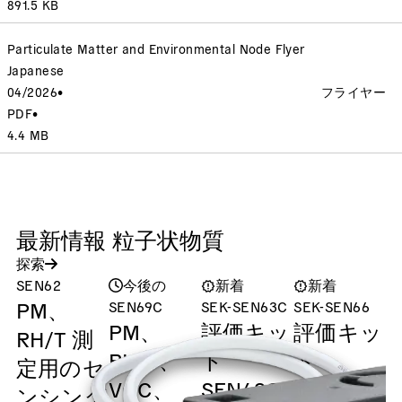
891.5 KB
Particulate Matter and Environmental Node Flyer
Japanese
04/2026
•
フライヤー
PDF
•
4.4 MB
最新情報 粒子状物質
探索
SEN62
今後の
新着
新着
PM、
SEN69C
SEK-SEN63C
SEK-SEN66
S
PM、
評価キッ
評価キッ
RH/T 測
RH/T、
ト
ト
R
定用のセ
VOC、
SEN63C
SEN60,
C
ンシング