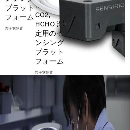
NOx、
SEN65,
プラット
粒子状物質
CO2,
SEN66
フォーム
HCHO 測
粒子状物質
粒子状物質
定用のセ
ンシング
粒
プラット
フォーム
粒子状物質