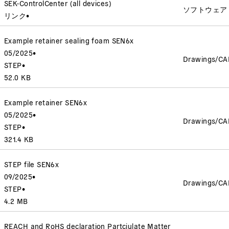
SEK-ControlCenter (all devices)
ソフトウェア
リンク
•
Example retainer sealing foam SEN6x
05/2025
•
Drawings/CA
STEP
•
52.0 KB
Example retainer SEN6x
05/2025
•
Drawings/CA
STEP
•
321.4 KB
STEP file SEN6x
09/2025
•
Drawings/CA
STEP
•
4.2 MB
REACH and RoHS declaration Partciulate Matter