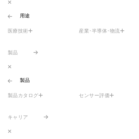
用途
医療技術
産業･半導体･物流
製品
製品
製品カタログ
センサー評価
キャリア