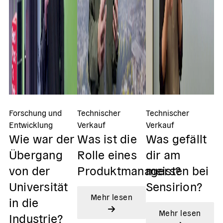
Fo
Forschung und
Technischer
Technischer
En
P
Entwicklung
Verkauf
Verkauf
Wie war der
Was ist die
Was gefällt
K
Übergang
Rolle eines
dir am
P
von der
Produktmanagers?
meisten bei
E
Universität
Sensirion?
Mehr lesen
in die
Mehr lesen
Industrie?