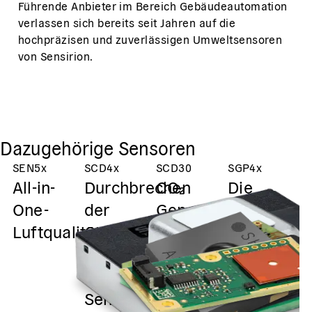
Führende Anbieter im Bereich Gebäudeautomation
verlassen sich bereits seit Jahren auf die
hochpräzisen und zuverlässigen Umweltsensoren
von Sensirion.
Dazugehörige Sensoren
SEN5x
SCD4x
SCD30
SGP4x
S
All-in-
Durchbrechen
CO₂
Die
D
One-
der
Genauigkeit
Zukunft
G
Luftqualitätsmessungen
Grössengrenze
±(30
der MOX-
d
in der
ppm +
Sensorik
k
CO₂-
3% MV)
F
Sensorik
@400-