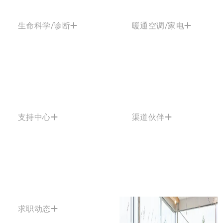
生命科学/诊断
暖通空调/家电
支持中心
渠道伙伴
求职动态