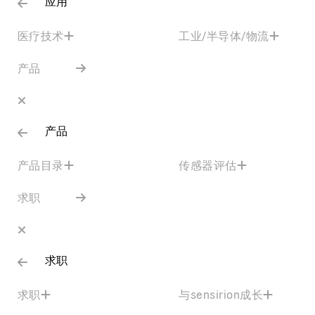
应用
医疗技术
工业/半导体/物流
产品
产品
产品目录
传感器评估
求职
求职
求职
与sensirion成长