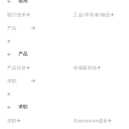
应用
医疗技术
工业/半导体/物流
产品
产品
产品目录
传感器评估
求职
求职
求职
与sensirion成长