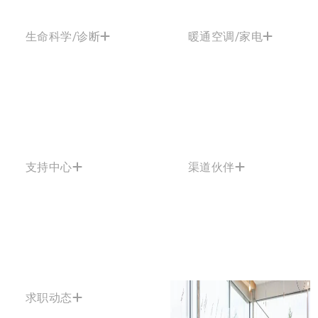
生命科学/诊断
暖通空调/家电
支持中心
渠道伙伴
求职动态