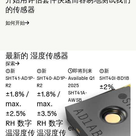
的传感器
如何开始
最新的 湿度传感器
探索
新
新
即将到来
新
SHT41-AD1P-
SHT40-AD1P-
Available Q1
SHT40I-BD1B
S
±2%
R2
R2
2025
±1.8% /
±1.8% /
SHT41A-
Digital
AWSB
max.
max.
humidity
ASIL-A
±2.5%
±3.5%
and
safety
湿
RH 数字
RH 数字
temperatu
element
温湿度传
温湿度传
sensor /