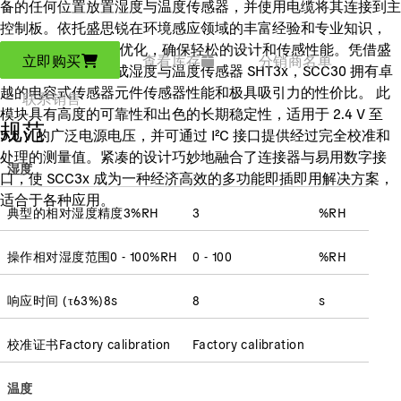
备的任何位置放置湿度与温度传感器，并使用电缆将其连接到主
控制板。依托盛思锐在环境感应领域的丰富经验和专业知识，
SCC30 已经过精心优化，确保轻松的设计和传感性能。凭借盛
立即购买
查看库存
分销商名单
思锐最新一代高集成湿度与温度传感器 SHT3x，SCC30 拥有卓
越的电容式传感器元件传感器性能和极具吸引力的性价比。 此
联系销售
模块具有高度的可靠性和出色的长期稳定性，适用于 2.4 V 至
规范
5.5 V 的广泛电源电压，并可通过 I²C 接口提供经过完全校准和
处理的测量值。紧凑的设计巧妙地融合了连接器与易用数字接
湿度
口，使 SCC3x 成为一种经济高效的多功能即插即用解决方案，
适合于各种应用。
典型的相对湿度精度
3
%RH
3
%RH
操作相对湿度范围
0 - 100
%RH
0 - 100
%RH
响应时间
(
τ63%
)
8
s
8
s
校准证书
Factory calibration
Factory calibration
温度