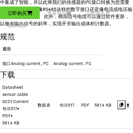
中集成了智能，并以此将我们的传感器的I²C接口转换为您需要
的接口：无论这是像RS485这样的数字接口还是像电流或电压输
立即购买
查看库存
分销商名单
出这样的模拟接口。 此外，模拟信号电缆可以通过软件更新，
以修改输出信号的斜率，实现开关输出或体积计数器。
联系销售
规范
通用
接口
Analog current, I²C
Analog current, I²C
下载
Datasheet
sensor cable
SCC1-Current
数据表
10/2017
PDF
581.4 KB
10/2017
•
PDF
•
581.4 KB