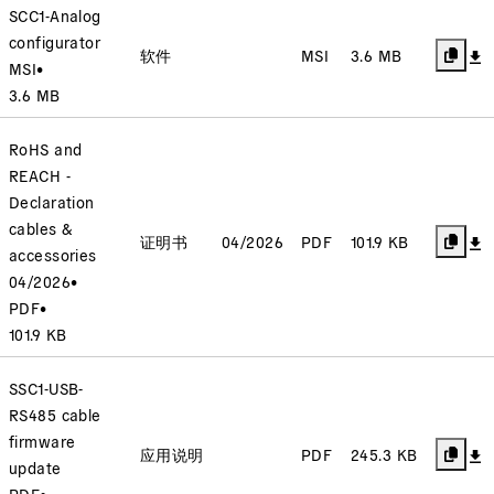
SCC1-Analog
configurator
软件
MSI
3.6 MB
MSI
•
3.6 MB
RoHS and
REACH -
Declaration
cables &
证明书
04/2026
PDF
101.9 KB
accessories
04/2026
•
PDF
•
101.9 KB
SSC1-USB-
RS485 cable
firmware
应用说明
PDF
245.3 KB
update
PDF
•