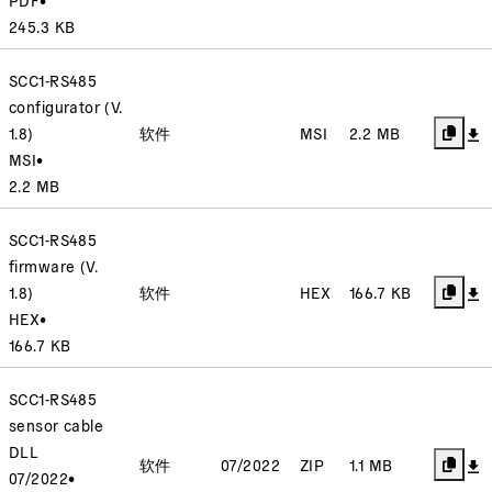
245.3 KB
SCC1-RS485
configurator (V.
1.8)
软件
MSI
2.2 MB
MSI
•
2.2 MB
SCC1-RS485
firmware (V.
1.8)
软件
HEX
166.7 KB
HEX
•
166.7 KB
SCC1-RS485
sensor cable
DLL
软件
07/2022
ZIP
1.1 MB
07/2022
•