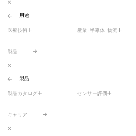
用途
医療技術
産業･半導体･物流
製品
製品
製品カタログ
センサー評価
キャリア