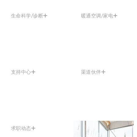
生命科学/诊断
暖通空调/家电
支持中心
渠道伙伴
求职动态