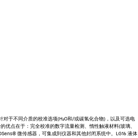
、针对于不同介质的校准选项(H₂O和/或碳氢化合物)，以及可选电
液体流量计的优点在于：完全校准的数字流量检测、惰性触液材料(玻璃、
MOSens® 微传感器，可集成到仪器和其他封闭系统中。LG16 液体