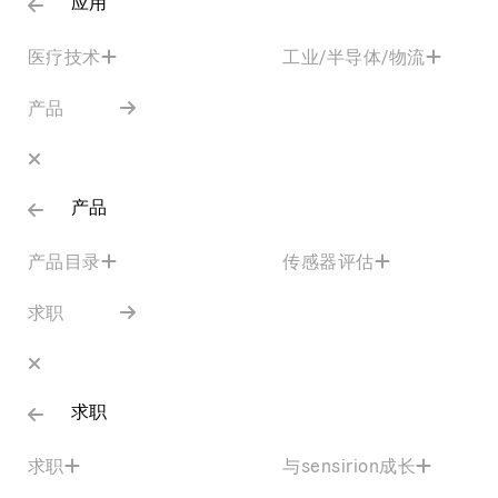
应用
医疗技术
工业/半导体/物流
产品
产品
产品目录
传感器评估
求职
求职
求职
与sensirion成长