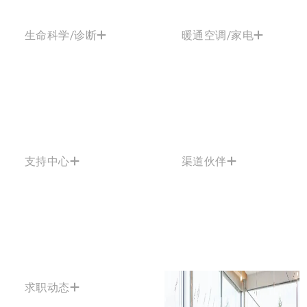
生命科学/诊断
暖通空调/家电
支持中心
渠道伙伴
求职动态