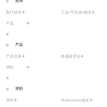
应用
医疗技术
工业/半导体/物流
产品
产品
产品目录
传感器评估
求职
求职
求职
与sensirion成长