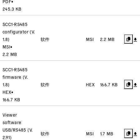
PDF
•
245.3 KB
SCC1-RS485
configurator (V.
1.8)
软件
MSI
2.2 MB
MSI
•
2.2 MB
SCC1-RS485
firmware (V.
1.8)
软件
HEX
166.7 KB
HEX
•
166.7 KB
Viewer
software
USB/RS485 (V.
软件
MSI
1.7 MB
2.91)