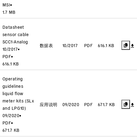
MSI
•
1.7 MB
Datasheet
sensor cable
SCC1-Analog
数据表
10/2017
PDF
616.1 KB
10/2017
•
PDF
•
616.1 KB
Operating
guidelines
liquid flow
meter kits (SLx
应用说明
09/2020
PDF
671.7 KB
and LPG10)
09/2020
•
PDF
•
671.7 KB