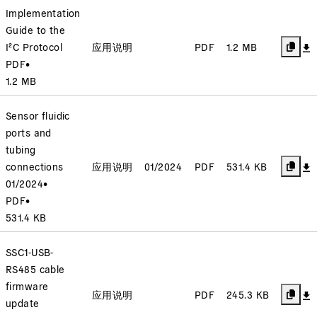
Implementation
Guide to the
I²C Protocol
应用说明
PDF
1.2 MB
PDF
•
1.2 MB
Sensor fluidic
ports and
tubing
connections
应用说明
01/2024
PDF
531.4 KB
01/2024
•
PDF
•
531.4 KB
SSC1-USB-
RS485 cable
firmware
应用说明
PDF
245.3 KB
update