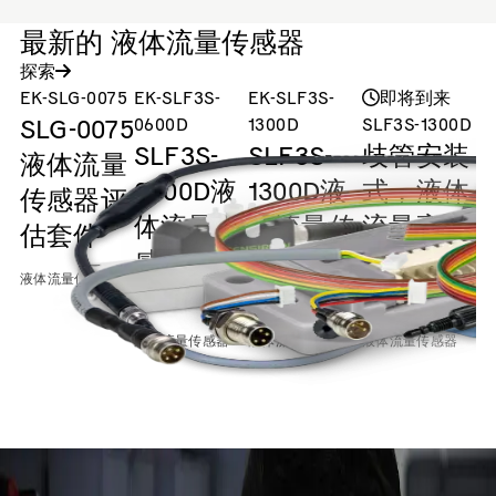
最新的 液体流量传感器
探索
EK-SLG-0075
EK-SLF3S-
EK-SLF3S-
即将到来
SLG-0075
0600D
1300D
SLF3S-1300D
S
SLF3S-
SLF3S-
歧管安装
液体流量
0600D液
1300D液
式，液体
传感器评
体流量传
体流量传
流量高达
估套件
感器评估
感器评估
40 毫升/
2
液体流量传感器
套件
套件
分钟
液体流量传感器
液体流量传感器
液体流量传感器
液