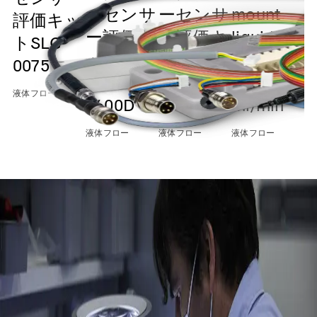
ーセンサ
ーセンサ
mount
m
評価キッ
ー評価キ
ー評価キ
liquid
l
トSLG-
ット
ット
flow up
f
0075
SLF3S-
SLF3S-
to 40
t
液体フロー
0600D
1300D
ml/min
m
液体フロー
液体フロー
液体フロー
液