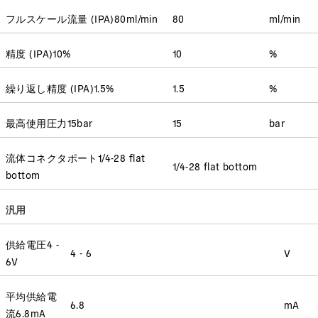
フルスケール流量
(
IPA
)
80
ml/min
80
ml/min
精度
(
IPA
)
10
%
10
%
繰り返し精度
(
IPA
)
1.5
%
1.5
%
最高使用圧力
15
bar
15
bar
流体コネクタポート
1/4-28 flat
1/4-28 flat bottom
bottom
汎用
供給電圧
4 -
4 - 6
V
6
V
平均供給電
6.8
mA
流
6.8
mA