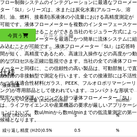
フロー制御システムのインテグレーションに最適なフローメー
ター「SLI」シリーズは、水または炭化水素(アルコール、溶
剤、油、燃料、接着剤)系液体の小流量における高精度測定が
可能です。液体フローメーターを複数のインターフェースケー
ブルと組み合わせることができる当社のモジュラー方式によっ
今買う
在庫を見る
て、液体フローメーターを最適にかつ簡単に流体システムに組
み込むことが可能です。 液体フローメーター「SLI」は応答時
ディストリビューターリスト
間が短く、高精度であるため、高速注入操作などの高度かつ動
的なプロセスを正確に監視できます。当社の全ての液体フロー
営業担当者にお問い合わせ
メーターと同様に、この信頼性の高い製品は、可動部無しで直
仕様
線経路の非接触型で測定を行います。全ての接液部には不活性
かつ生体適合性材料(ガラス、PEEK、フルオロポリマーシーリ
液体流量
ング)が専用部品として使われています。コンパクトな形状で
堅牢なIP65保護ハウジングを持つ液体フローメーター「SLI」
フルスケール流量
(
H2O
)
5
ml/min
5
ml/min
は、ライフサイエンスや産業機器の要求が厳しいアプリケーシ
ョンにおいて、数ul/minから数ml/minまでの低流量測定の第一
精度
(
H2O
)
5
%
5
%
候補となります。
繰り返し精度
(
H2O
)
0.5
%
0.5
%