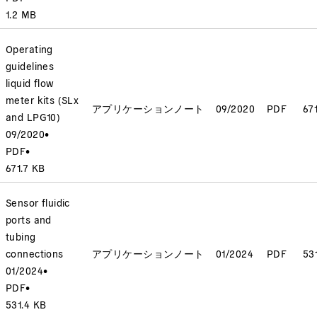
1.2 MB
Operating
guidelines
liquid flow
meter kits (SLx
アプリケーションノート
09/2020
PDF
67
and LPG10)
09/2020
•
PDF
•
671.7 KB
Sensor fluidic
ports and
tubing
connections
アプリケーションノート
01/2024
PDF
53
01/2024
•
PDF
•
531.4 KB