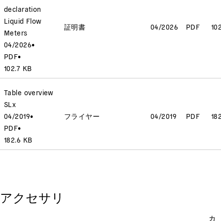
declaration
Liquid Flow
証明書
04/2026
PDF
10
Meters
04/2026
•
PDF
•
102.7 KB
Table overview
SLx
04/2019
•
フライヤー
04/2019
PDF
18
PDF
•
182.6 KB
アクセサリ
カ