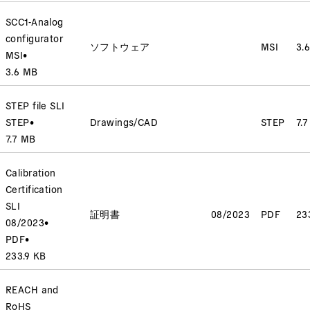
SCC1-Analog
configurator
ソフトウェア
MSI
3.
MSI
•
3.6 MB
STEP file SLI
STEP
•
Drawings/CAD
STEP
7.
7.7 MB
Calibration
Certification
SLI
証明書
08/2023
PDF
23
08/2023
•
PDF
•
233.9 KB
REACH and
RoHS