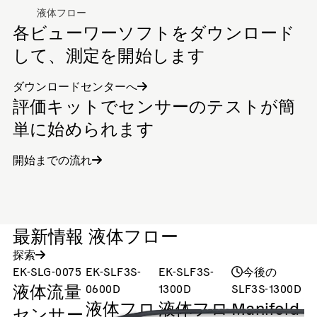
液体フロー
各ビューワーソフトをダウンロード
して、測定を開始します
ダウンロードセンターへ
評価キットでセンサーのテストが簡
単に始められます
開始までの流れ
最新情報 液体フロー
探索
EK-SLG-0075
EK-SLF3S-
EK-SLF3S-
今後の
液体流量
0600D
1300D
SLF3S-1300D
S
液体フロ
液体フロ
Manifold
M
センサー