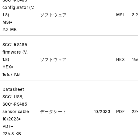
configurator (V.
1.8)
ソフトウェア
MSI
2.
MSI
•
2.2 MB
SCC1-RS485
firmware (V.
1.8)
ソフトウェア
HEX
16
HEX
•
166.7 KB
Datasheet
SCC1-USB,
SCC1-RS485
sensor cable
データシート
10/2023
PDF
22
10/2023
•
PDF
•
224.3 KB