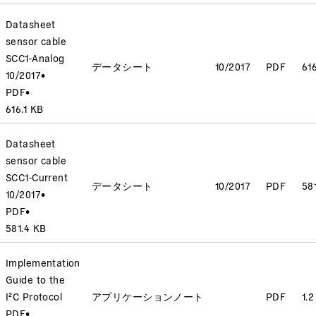
Datasheet
sensor cable
SCC1-Analog
データシート
10/2017
PDF
61
10/2017
•
PDF
•
616.1 KB
Datasheet
sensor cable
SCC1-Current
データシート
10/2017
PDF
58
10/2017
•
PDF
•
581.4 KB
Implementation
Guide to the
I²C Protocol
アプリケーションノート
PDF
1.
PDF
•