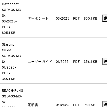
Datasheet
SGD43S-M3-
Sx
データシート
03/2025
PDF
805.1 KB
03/2025
•
PDF
•
805.1 KB
Starting
Guide
SGD43S-M3-
Sx
ユーザーガイド
01/2025
PDF
356.1 KB
01/2025
•
PDF
•
356.1 KB
REACH-RoHS
SGD43S-M3-
Sx
証明書
04/2026
PDF
98.1 KB