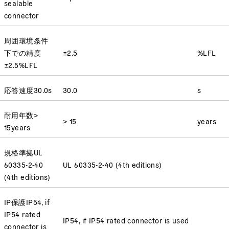
sealable
connector
周囲環境条件
下での精度
±2.5
%LFL
±2.5
%LFL
応答速度
30.0
s
30.0
s
耐用年数
>
> 15
years
15
years
規格準拠
UL
60335-2-40
UL 60335-2-40 (4th editions)
(4th editions)
IP保護
IP54, if
IP54 rated
IP54, if IP54 rated connector is used
connector is