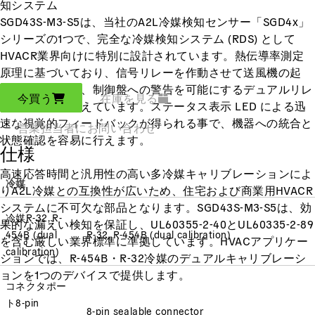
知システム
SGD43S-M3-S5は、当社のA2L冷媒検知センサー「SGD4x」
シリーズの1つで、完全な冷媒検知システム (RDS) として
HVACR業界向けに特別に設計されています。熱伝導率測定
原理に基づいており、信号リレーを作動させて送風機の起
動、負荷のオフ、制御盤への警告を可能にするデュアルリレ
今買う
在庫を見る
ー接点出力を備えています。ステータス表示 LED による迅
速な視覚的フィードバックが得られる事で、機器への統合と
営業担当者にお問い合わせ
状態確認を容易に行えます。
仕様
高速応答時間と汎用性の高い多冷媒キャリブレーションによ
冷媒
りA2L冷媒との互換性が広いため、住宅および商業用HVACR
システムに不可欠な部品となります。SGD43S-M3-S5は、効
冷媒
R-32, R-
果的な漏えい検知を保証し、UL60355-2-40とUL60335-2-89
454B (dual
R-32, R-454B (dual calibration)
を含む厳しい業界標準に準拠しています。HVACアプリケー
calibration)
ションでは、R-454B・R-32冷媒のデュアルキャリブレーシ
ョンを1つのデバイスで提供します。
コネクタポー
ト
8-pin
8-pin sealable connector