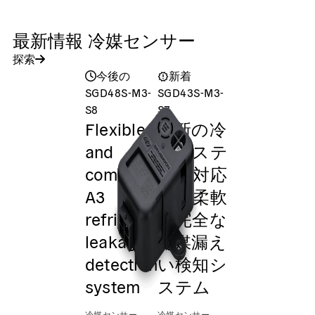
最新情報 冷媒センサー
探索
今後の
新着
SGD48S-M3-
SGD43S-M3-
S8
S7
Flexible
最新の冷
and
凍システ
complete
ムに対応
A3
する柔軟
refrigerant
で完全な
leakage
冷媒漏え
detection
い検知シ
system
ステム
冷媒センサー
冷媒センサー