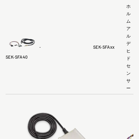
ホ
ル
ム
ア
ル
デ
-
SEK-SFAxx
ヒ
SEK-SFA40
ド
セ
ン
サ
ー