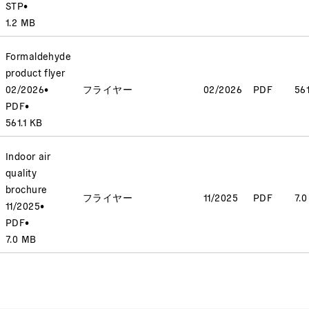
STP
•
1.2 MB
Formaldehyde
product flyer
02/2026
•
フライヤー
02/2026
PDF
561
PDF
•
561.1 KB
Indoor air
quality
brochure
フライヤー
11/2025
PDF
7.
11/2025
•
PDF
•
7.0 MB