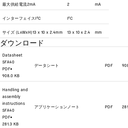
最大供給電流
2
mA
2
mA
インターフェイス
I²C
I²C
サイズ (LxWxH)
13 x 10 x 2.4
mm
13 x 10 x 2.4
mm
ダウンロード
Datasheet
SFA40
データシート
PDF
90
PDF
•
908.0 KB
Handling and
assembly
instructions
アプリケーションノート
PDF
28
SFA40
PDF
•
281.3 KB