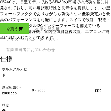
SFA40は、旧型モデルであるSFA30の市場での成功を基に開
発されており、高い選択度特性と長寿命を提供します。小型
フォームファクタでありながらも前例のない低消費電力と最
高のパフォーマンスを可能にします。スイスで設計・製造・
校正され、デジタルI2Cインターフェースを備えている
今買う
在庫を見る
SFA40は、空気清浄機、室内空気質監視装置、エアコンに簡
単に組み込むことができます。
ディストリビューターリスト
営業担当者にお問い合わせ
仕様
ホルムアルデヒ
ド
測定範囲
0 -
0 - 2000
ppb
2000
ppb
精度