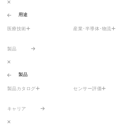
用途
医療技術
産業･半導体･物流
製品
製品
製品カタログ
センサー評価
キャリア