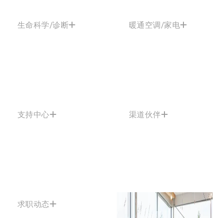
生命科学/诊断
暖通空调/家电
支持中心
渠道伙伴
求职动态