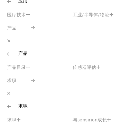
应用
医疗技术
工业/半导体/物流
产品
产品
产品目录
传感器评估
求职
求职
求职
与sensirion成长