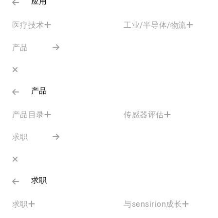
应用
医疗技术
工业/半导体/物流
产品
产品
产品目录
传感器评估
求职
求职
求职
与sensirion成长