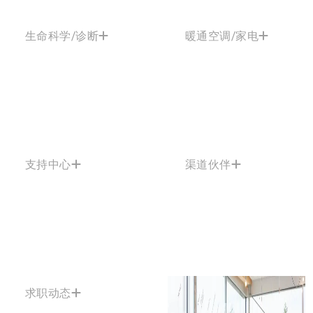
生命科学/诊断
暖通空调/家电
支持中心
渠道伙伴
求职动态