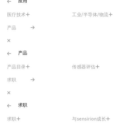
应用
医疗技术
工业/半导体/物流
产品
产品
产品目录
传感器评估
求职
求职
求职
与sensirion成长