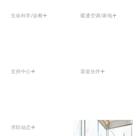
生命科学/诊断
暖通空调/家电
支持中心
渠道伙伴
求职动态